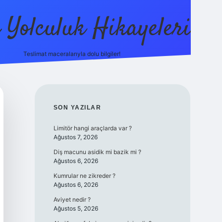
ı Yolculuk Hikayeleri
Teslimat maceralarıyla dolu bilgiler!
betci güncel giriş
betexper.xyz
SIDEBAR
SON YAZILAR
Limitör hangi araçlarda var ?
Ağustos 7, 2026
Diş macunu asidik mi bazik mi ?
Ağustos 6, 2026
Kumrular ne zikreder ?
Ağustos 6, 2026
Aviyet nedir ?
Ağustos 5, 2026