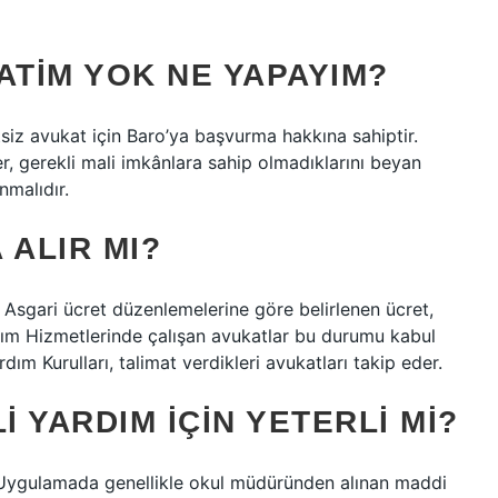
TIM YOK NE YAPAYIM?
tsiz avukat için Baro’ya başvurma hakkına sahiptir.
r, gerekli mali imkânlara sahip olmadıklarını beyan
nmalıdır.
 ALIR MI?
 Asgari ücret düzenlemelerine göre belirlenen ücret,
rdım Hizmetlerinde çalışan avukatlar bu durumu kabul
dım Kurulları, talimat verdikleri avukatları takip eder.
I YARDIM IÇIN YETERLI MI?
 Uygulamada genellikle okul müdüründen alınan maddi