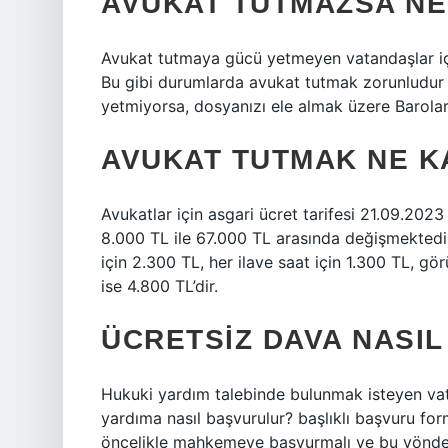
AVUKAT TUTMAZSA NE
Avukat tutmaya gücü yetmeyen vatandaşlar için 
Bu gibi durumlarda avukat tutmak zorunludur 
yetmiyorsa, dosyanızı ele almak üzere Barolar 
AVUKAT TUTMAK NE K
Avukatlar için asgari ücret tarifesi 21.09.202
8.000 TL ile 67.000 TL arasında değişmektedir
için 2.300 TL, her ilave saat için 1.300 TL, g
ise 4.800 TL’dir.
ÜCRETSIZ DAVA NASIL
Hukuki yardım talebinde bulunmak isteyen va
yardıma nasıl başvurulur? başlıklı başvuru for
öncelikle mahkemeye başvurmalı ve bu yönde 