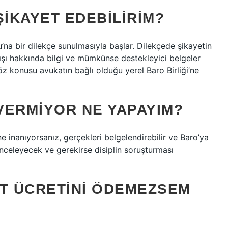
ŞIKAYET EDEBILIRIM?
’na bir dilekçe sunulmasıyla başlar. Dilekçede şikayetin
nışı hakkında bilgi ve mümkünse destekleyici belgeler
 söz konusu avukatın bağlı olduğu yerel Baro Birliği’ne
VERMIYOR NE YAPAYIM?
ne inanıyorsanız, gerçekleri belgelendirebilir ve Baro’ya
 inceleyecek ve gerekirse disiplin soruşturması
AT ÜCRETINI ÖDEMEZSEM