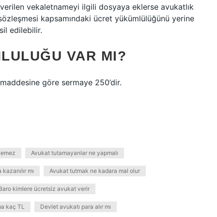
verilen vekaletnameyi ilgili dosyaya eklerse avukatlık
ti sözleşmesi kapsamındaki ücret yükümlülüğünü yerine
l edilebilir.
LULUĞU VAR MI?
. maddesine göre sermaye 250’dir.
iyemez
Avukat tutamayanlar ne yapmalı
kazanılır mı
Avukat tutmak ne kadara mal olur
Baro kimlere ücretsiz avukat verir
ma kaç TL
Devlet avukatı para alır mı