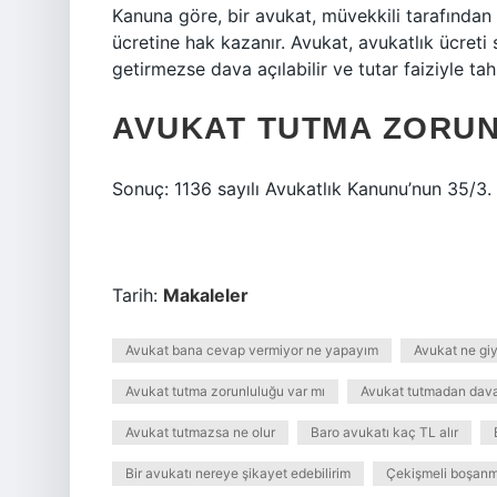
Kanuna göre, bir avukat, müvekkili tarafından 
ücretine hak kazanır. Avukat, avukatlık ücre
getirmezse dava açılabilir ve tutar faiziyle tahsi
AVUKAT TUTMA ZORUN
Sonuç: 1136 sayılı Avukatlık Kanunu’nun 35/3
Tarih:
Makaleler
Avukat bana cevap vermiyor ne yapayım
Avukat ne g
Avukat tutma zorunluluğu var mı
Avukat tutmadan dava 
Avukat tutmazsa ne olur
Baro avukatı kaç TL alır
Bir avukatı nereye şikayet edebilirim
Çekişmeli boşan