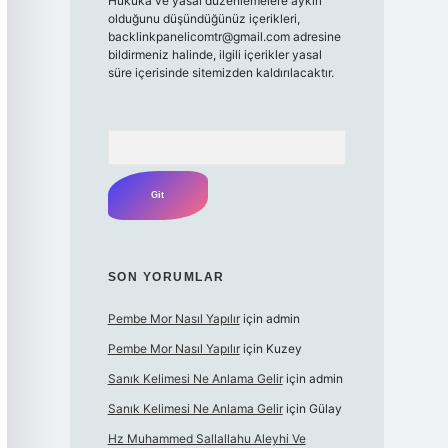
Hukuka ve yasal düzenlemelere aykırı
olduğunu düşündüğünüz içerikleri,
backlinkpanelicomtr@gmail.com
adresine
bildirmeniz halinde, ilgili içerikler yasal
süre içerisinde sitemizden kaldırılacaktır.
Arama
SON YORUMLAR
Pembe Mor Nasıl Yapılır
için
admin
Pembe Mor Nasıl Yapılır
için
Kuzey
Sanık Kelimesi Ne Anlama Gelir
için
admin
Sanık Kelimesi Ne Anlama Gelir
için
Gülay
Hz Muhammed Sallallahu Aleyhi Ve