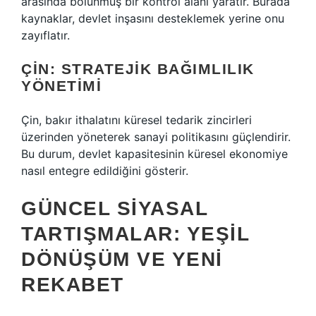
arasında bölünmüş bir kontrol alanı yaratır. Burada
kaynaklar, devlet inşasını desteklemek yerine onu
zayıflatır.
ÇIN: STRATEJIK BAĞIMLILIK
YÖNETIMI
Çin, bakır ithalatını küresel tedarik zincirleri
üzerinden yöneterek sanayi politikasını güçlendirir.
Bu durum, devlet kapasitesinin küresel ekonomiye
nasıl entegre edildiğini gösterir.
GÜNCEL SIYASAL
TARTIŞMALAR: YEŞIL
DÖNÜŞÜM VE YENI
REKABET