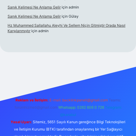
Sanık Kelimesi Ne Anlama Gelir
için
admin
Sanık Kelimesi Ne Anlama Gelir
için
Gülay
Hz Muhammed Sallallahu Aleyhi Ve Sellem Niçin Gitmiştir Orada Nasıl
Karşılanmıştır
için
admin
betci güncel giriş
betexper.xyz
Reklam ve İletişim:
E-mail:
backlinkpaneli@gmail.com
Teams:
forumhizmeti@gmail.com
Whatsapp: 0262 606 0 726
Telegram:
@karabul
Yasal Uyarı:
Sitemiz, 5651 Sayılı Kanun gereğince Bilgi Teknolojileri
ve İletişim Kurumu (BTK) tarafından onaylanmış bir Yer Sağlayıcı