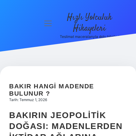
Hızlı Yolculuk
menüyü
Hikayeleri
aç
Teslimat maceralarıyla dolu bilgiler!
Anasayfa
Gizlilik
Politikası
Yasal Uyarı
BAKIR HANGI MADENDE
Hakkımızda
BULUNUR ?
Tarih: Temmuz 1, 2026
BAKIRIN JEOPOLITIK
DOĞASI: MADENLERDEN