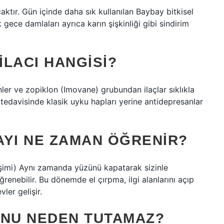
tır. Gün içinde daha sık kullanılan Baybay bitkisel
gece damlaları ayrıca karın şişkinliği gibi sindirim
LACI HANGISI?
er ve zopiklon (Imovane) grubundan ilaçlar sıklıkla
tedavisinde klasik uyku hapları yerine antidepresanlar
AYI NE ZAMAN ÖĞRENIR?
lişimi) Aynı zamanda yüzünü kapatarak sizinle
nebilir. Bu dönemde el çırpma, ilgi alanlarını açıp
ler gelişir.
UNU NEDEN TUTAMAZ?