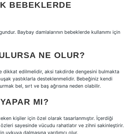
LIK BEBEKLERDE
ygundur. Baybay damlalarının bebeklerde kullanımı için
TULURSA NE OLUR?
ikkat edilmelidir, aksi takdirde dengesini bulmakta
muşak yastıklarla desteklenmelidir. Bebeğiniz kendi
rmak bel, sırt ve baş ağrısına neden olabilir.
YAPAR MI?
n kişiler için özel olarak tasarlanmıştır. İçerdiği
i özleri sayesinde vücudu rahatlatır ve zihni sakinleştirir.
rin uykuya dalmasına yardımcı olur.