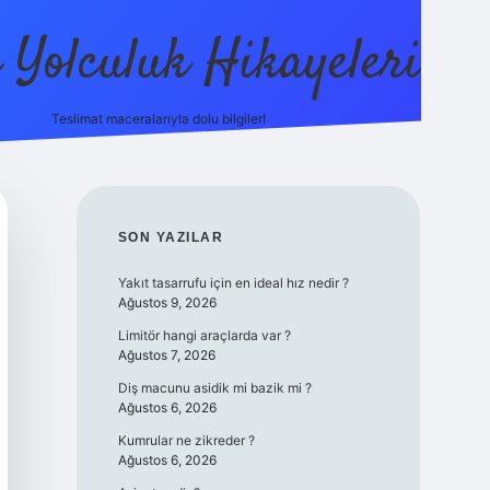
ı Yolculuk Hikayeleri
Teslimat maceralarıyla dolu bilgiler!
betci güncel giriş
betexper.xyz
SIDEBAR
SON YAZILAR
Yakıt tasarrufu için en ideal hız nedir ?
Ağustos 9, 2026
Limitör hangi araçlarda var ?
Ağustos 7, 2026
Diş macunu asidik mi bazik mi ?
Ağustos 6, 2026
Kumrular ne zikreder ?
Ağustos 6, 2026