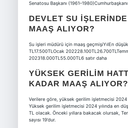
Senatosu Başkanı (1961–1980)Cumhurbaşkanı
DEVLET SU IŞLERIND
MAAŞ ALIYOR?
Su işleri müdürü için maaş geçmişiYılEn dü
TL17.500TLOcak 202228.100TL26.700TLTem
202318.000TL55.000TL6 satır daha
YÜKSEK GERILIM HAT
KADAR MAAŞ ALIYOR?
Verilere göre, yüksek gerilim işletmecisi 2024
Yüksek gerilim işletmecisi 2024 yılında en d
TL olacak. Önceki yıllara bakacak olursak, T
sayısı 19’dur.