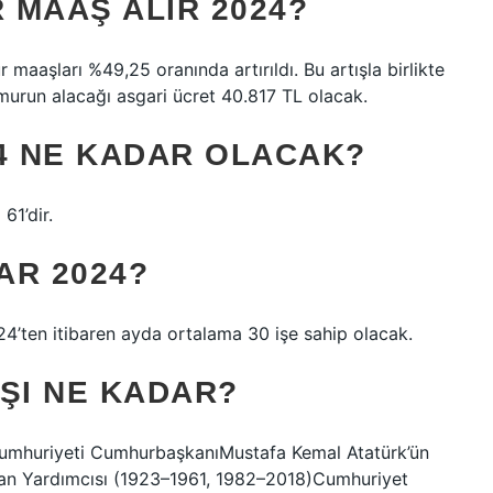
 MAAŞ ALIR 2024?
aaşları %49,25 oranında artırıldı. Bu artışla birlikte
urun alacağı asgari ücret 40.817 TL olacak.
24 NE KADAR OLACAK?
61’dir.
AR 2024?
24’ten itibaren ayda ortalama 30 işe sahip olacak.
ŞI NE KADAR?
umhuriyeti CumhurbaşkanıMustafa Kemal Atatürk’ün
şkan Yardımcısı (1923–1961, 1982–2018)Cumhuriyet