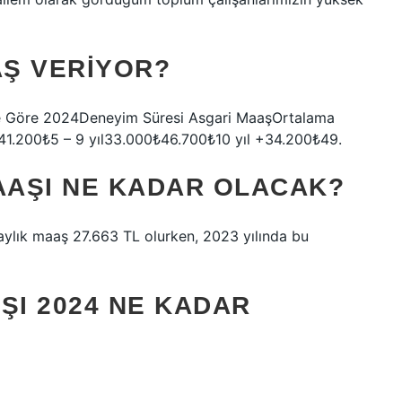
Ş VERIYOR?
ime Göre 2024Deneyim Süresi Asgari MaaşOrtalama
41.200₺5 – 9 yıl33.000₺46.700₺10 yıl +34.200₺49.
MAAŞI NE KADAR OLACAK?
aylık maaş 27.663 TL olurken, 2023 yılında bu
ŞI 2024 NE KADAR