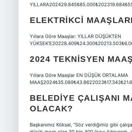
YILLARA202429.845₺85.000₺202319.684₺55
ELEKTRIKCI MAAŞLAR
Yıllara Göre Maaşlar: YILLAR DÜŞÜKTEN
YÜKSEK’E20228.409₺24.300₺20213.503₺6.0
2024 TEKNISYEN MAA
Yıllara Göre Maaşlar EN DÜŞÜK ORTALAMA
MAAŞ2024₺35.089₺43.8622023₺17.343₺21.6
BELEDIYE ÇALIŞANI M
OLACAK?
Başkanımız Köksal, “Söz verdiğimiz gibi çalış
düşük maaş olan 30 bin 400 lirayı ödeyerek, 