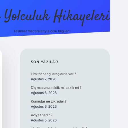
ı Yolculuk Hikayeleri
Teslimat maceralarıyla dolu bilgiler!
betci güncel giriş
betexper.xyz
SIDEBAR
SON YAZILAR
Limitör hangi araçlarda var ?
Ağustos 7, 2026
Diş macunu asidik mi bazik mi ?
Ağustos 6, 2026
Kumrular ne zikreder ?
Ağustos 6, 2026
Aviyet nedir ?
Ağustos 5, 2026