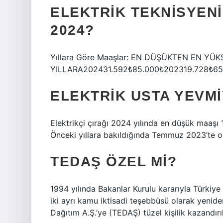
ELEKTRIK TEKNISYENI
2024?
Yıllara Göre Maaşlar: EN DÜŞÜKTEN EN YÜK
YILLARA202431.592₺85.000₺202319.728₺65
ELEKTRIK USTA YEVMI
Elektrikçi çırağı 2024 yılında en düşük maaşı
Önceki yıllara bakıldığında Temmuz 2023’te ort
TEDAŞ ÖZEL MI?
1994 yılında Bakanlar Kurulu kararıyla Türkiy
iki ayrı kamu iktisadi teşebbüsü olarak yenid
Dağıtım A.Ş.’ye (TEDAŞ) tüzel kişilik kazandırıl