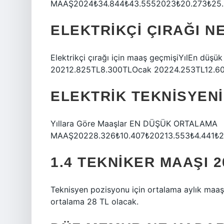
MAAŞ2024₺34.844₺43.5552023₺20.273₺25.3
ELEKTRIKÇI ÇIRAĞI N
Elektrikçi çırağı için maaş geçmişiYılEn d
20212.825TL8.300TLOcak 20224.253TL12.60
ELEKTRIK TEKNISYENI
Yıllara Göre Maaşlar EN DÜŞÜK ORTALAMA
MAAŞ20228.326₺10.407₺20213.553₺4.441₺2
1.4 TEKNIKER MAAŞI 
Teknisyen pozisyonu için ortalama aylık maaş
ortalama 28 TL olacak.