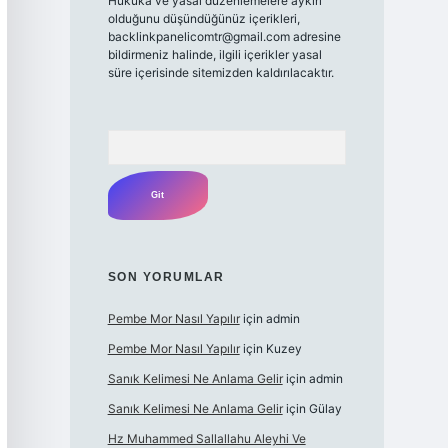
Hukuka ve yasal düzenlemelere aykırı
olduğunu düşündüğünüz içerikleri,
backlinkpanelicomtr@gmail.com
adresine
bildirmeniz halinde, ilgili içerikler yasal
süre içerisinde sitemizden kaldırılacaktır.
Arama
SON YORUMLAR
Pembe Mor Nasıl Yapılır
için
admin
Pembe Mor Nasıl Yapılır
için
Kuzey
Sanık Kelimesi Ne Anlama Gelir
için
admin
Sanık Kelimesi Ne Anlama Gelir
için
Gülay
Hz Muhammed Sallallahu Aleyhi Ve