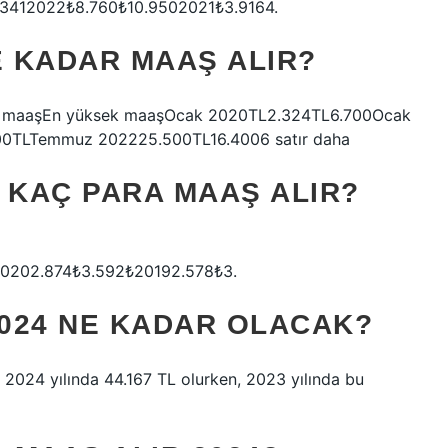
412022₺8.760₺10.9502021₺3.9164.
E KADAR MAAŞ ALIR?
üşük maaşEn yüksek maaşOcak 2020TL2.324TL6.700Ocak
0TLTemmuz 202225.500TL16.4006 satır daha
 KAÇ PARA MAAŞ ALIR?
0202.874₺3.592₺20192.578₺3.
2024 NE KADAR OLACAK?
 2024 yılında 44.167 TL olurken, 2023 yılında bu