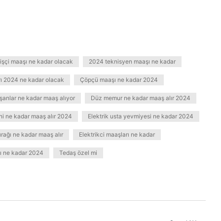
işçi maaşı ne kadar olacak
2024 teknisyen maaşı ne kadar
rı 2024 ne kadar olacak
Çöpçü maaşı ne kadar 2024
ışanlar ne kadar maaş alıyor
Düz memur ne kadar maaş alır 2024
eni ne kadar maaş alır 2024
Elektrik usta yevmiyesi ne kadar 2024
çırağı ne kadar maaş alır
Elektrikci maaşları ne kadar
ı ne kadar 2024
Tedaş özel mi