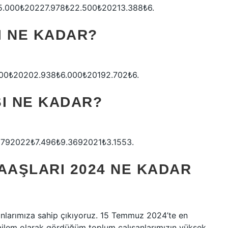
.000₺20227.978₺22.500₺20213.388₺6.
I NE KADAR?
00₺20202.938₺6.000₺20192.702₺6.
ŞI NE KADAR?
792022₺7.496₺9.3692021₺3.1553.
AAŞLARI 2024 NE KADAR
anlarımıza sahip çıkıyoruz. 15 Temmuz 2024’te en
ailem olarak gördüğüm toplum çalışanlarımızın yüksek