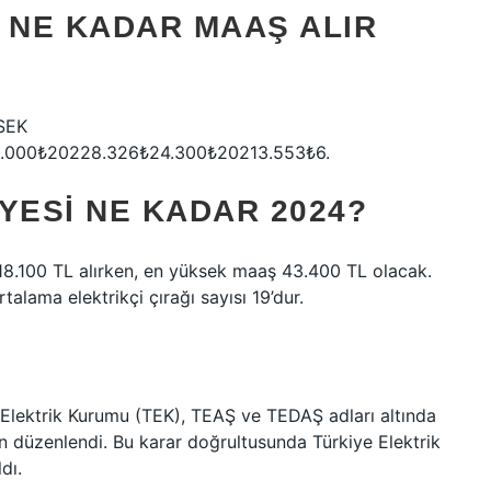
 NE KADAR MAAŞ ALIR
SEK
.000₺20228.326₺24.300₺20213.553₺6.
YESI NE KADAR 2024?
 18.100 TL alırken, en yüksek maaş 43.400 TL olacak.
alama elektrikçi çırağı sayısı 19’dur.
e Elektrik Kurumu (TEK), TEAŞ ve TEDAŞ adları altında
en düzenlendi. Bu karar doğrultusunda Türkiye Elektrik
dı.