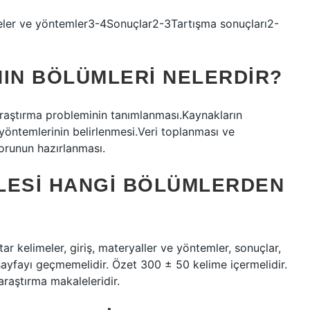
meler ve yöntemler3-4Sonuçlar2-3Tartışma sonuçları2-
NIN BÖLÜMLERI NELERDIR?
ıAraştırma probleminin tanımlanması.Kaynakların
öntemlerinin belirlenmesi.Veri toplanması ve
orunun hazırlanması.
LESI HANGI BÖLÜMLERDEN
ar kelimeler, giriş, materyaller ve yöntemler, sonuçlar,
sayfayı geçmemelidir. Özet 300 ± 50 kelime içermelidir.
raştırma makaleleridir.