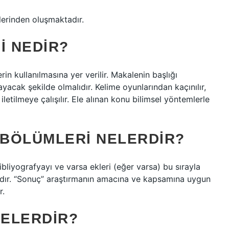
lerinden oluşmaktadır.
I NEDIR?
in kullanılmasına yer verilir. Makalenin başlığı
acak şekilde olmalıdır. Kelime oyunlarından kaçınılır,
iletilmeye çalışılır. Ele alınan konu bilimsel yöntemlerle
BÖLÜMLERI NELERDIR?
ibliyografyayı ve varsa ekleri (eğer varsa) bu sırayla
alıdır. “Sonuç” araştırmanın amacına ve kapsamına uygun
r.
ELERDIR?