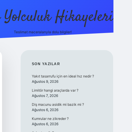
ı Yolculuk Hikayeleri
Teslimat maceralarıyla dolu bilgiler!
betci güncel giriş
bet
SIDEBAR
SON YAZILAR
Yakıt tasarrufu için en ideal hız nedir ?
Ağustos 9, 2026
Limitör hangi araçlarda var ?
Ağustos 7, 2026
Diş macunu asidik mi bazik mi ?
Ağustos 6, 2026
Kumrular ne zikreder ?
Ağustos 6, 2026