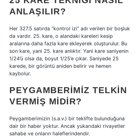
25 KARE TEKNIĞI NASIL
ANLAŞILIR?
Her 327.5 satırda “kontrol izi” adı verilen bir boşluk
da vardır. 25. kare, o alandaki kareleri kesip
aralarına daha fazla kare ekleyerek oluşturulur. Bu
son kare, yani 25. kare anlıktır. Yani kare saniyenin
1/24’ü olsa da, boyut 1/25’e çıkar. Saniyede 25
karede, bir görüntü aniden belirir ve hemen
kaybolur.
PEYGAMBERIMIZ TELKIN
VERMIŞ MIDIR?
Peygamberimizin (s.a.v.) bir teklifte bulunduğuna
dair bir haber yoktur. Ancak yukarıdaki rivayetler
sahabe ve onların haleflerindendir.