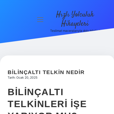
Hızlı Yolculuk
menüyü
Hikayeleri
aç
Teslimat maceralarıyla dolu bilgiler!
Anasayfa
Gizlilik
Politikası
Yasal Uyarı
BILINÇALTI TELKIN NEDIR
Hakkımızda
Tarih: Ocak 20, 2025
BILINÇALTI
TELKINLERI IŞE