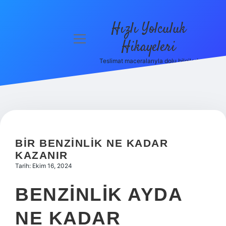
Hızlı Yolculuk
menüyü
Hikayeleri
aç
Teslimat maceralarıyla dolu bilgiler!
Anasayfa
Gizlilik
Politikası
Yasal Uyarı
BIR BENZINLIK NE KADAR
Hakkımızda
KAZANIR
Tarih: Ekim 16, 2024
BENZINLIK AYDA
NE KADAR