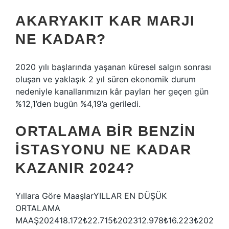
AKARYAKIT KAR MARJI
NE KADAR?
2020 yılı başlarında yaşanan küresel salgın sonrası
oluşan ve yaklaşık 2 yıl süren ekonomik durum
nedeniyle kanallarımızın kâr payları her geçen gün
%12,1’den bugün %4,19’a geriledi.
ORTALAMA BIR BENZIN
ISTASYONU NE KADAR
KAZANIR 2024?
Yıllara Göre MaaşlarYILLAR EN DÜŞÜK
ORTALAMA
MAAŞ202418.172₺22.715₺202312.978₺16.223₺202