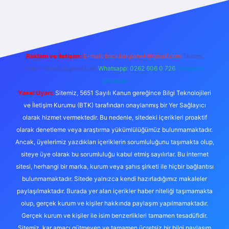
z
Reklam ve İletişim:
E-mail:
backlinkpaneli@gmail.com
Teams:
forumhizmeti@gmail.com
Whatsapp: 0262 606 0 726
Telegram:
@karabul
Yasal Uyarı:
Sitemiz, 5651 Sayılı Kanun gereğince Bilgi Teknolojileri
ve İletişim Kurumu (BTK) tarafından onaylanmış bir Yer Sağlayıcı
olarak hizmet vermektedir. Bu nedenle, sitedeki içerikleri proaktif
olarak denetleme veya araştırma yükümlülüğümüz bulunmamaktadır.
Ancak, üyelerimiz yazdıkları içeriklerin sorumluluğunu taşımakta olup,
siteye üye olarak bu sorumluluğu kabul etmiş sayılırlar. Bu internet
sitesi, herhangi bir marka, kurum veya şahıs şirketi ile hiçbir bağlantısı
bulunmamaktadır. Sitede yalnızca kendi hazırladığımız makaleler
paylaşılmaktadır. Burada yer alan içerikler haber niteliği taşımamakta
olup, gerçek kurum ve kişiler hakkında paylaşım yapılmamaktadır.
Gerçek kurum ve kişiler ile isim benzerlikleri tamamen tesadüfidir.
Sitemiz, kar amacı gütmeyen ve tamamen ücretsiz bir bilgi paylaşım