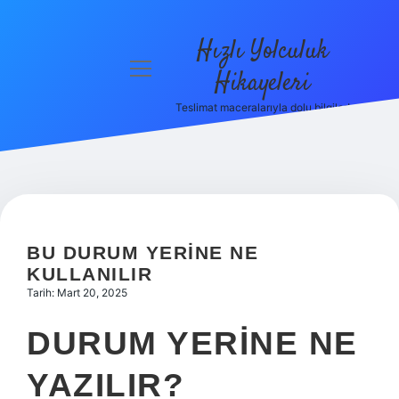
Hızlı Yolculuk
menüyü
Hikayeleri
aç
Teslimat maceralarıyla dolu bilgiler!
Anasayfa
Gizlilik
Politikası
Yasal Uyarı
BU DURUM YERINE NE
Hakkımızda
KULLANILIR
Tarih: Mart 20, 2025
DURUM YERINE NE
YAZILIR?