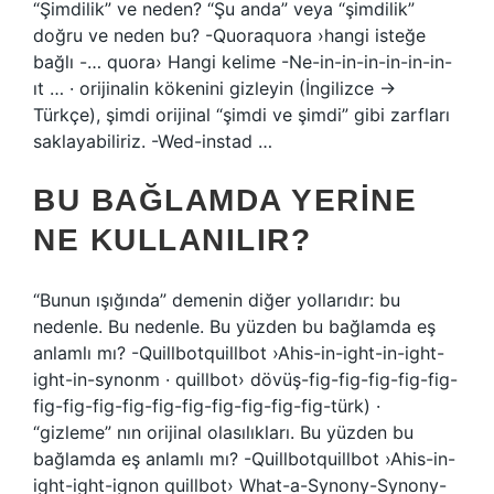
“Şimdilik” ve neden? “Şu anda” veya “şimdilik”
doğru ve neden bu? -Quoraquora ›hangi isteğe
bağlı -… quora› Hangi kelime -Ne-in-in-in-in-in-in-
ıt … · orijinalin kökenini gizleyin (İngilizce →
Türkçe), şimdi orijinal “şimdi ve şimdi” gibi zarfları
saklayabiliriz. -Wed-instad …
BU BAĞLAMDA YERINE
NE KULLANILIR?
“Bunun ışığında” demenin diğer yollarıdır: bu
nedenle. Bu nedenle. Bu yüzden bu bağlamda eş
anlamlı mı? -Quillbotquillbot ›Ahis-in-ight-in-ight-
ight-in-synonm · quillbot› dövüş-fig-fig-fig-fig-fig-
fig-fig-fig-fig-fig-fig-fig-fig-fig-fig-türk) ·
“gizleme” nın orijinal olasılıkları. Bu yüzden bu
bağlamda eş anlamlı mı? -Quillbotquillbot ›Ahis-in-
ight-ight-ignon quillbot› What-a-Synony-Synony-