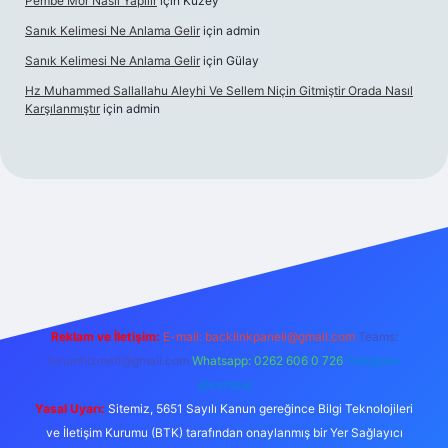
Pembe Mor Nasıl Yapılır
için
Kuzey
Sanık Kelimesi Ne Anlama Gelir
için
admin
Sanık Kelimesi Ne Anlama Gelir
için
Gülay
Hz Muhammed Sallallahu Aleyhi Ve Sellem Niçin Gitmiştir Orada Nasıl
Karşılanmıştır
için
admin
er.xyz
Reklam ve İletişim:
E-mail:
backlinkpaneli@gmail.com
Teams:
forumhizmeti@gmail.com
Whatsapp: 0262 606 0 726
Telegram:
@karabul
Yasal Uyarı:
Sitemiz, 5651 Sayılı Kanun gereğince Bilgi Teknolojileri
ve İletişim Kurumu (BTK) tarafından onaylanmış bir Yer Sağlayıcı