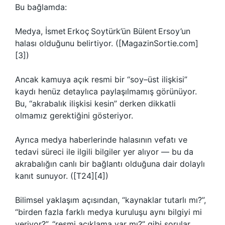
Bu bağlamda:
Medya, İsmet Erkoç Soytürk’ün Bülent Ersoy’un
halası olduğunu belirtiyor. ([MagazinSortie.com]
[3])
Ancak kamuya açık resmi bir “soy–üst ilişkisi”
kaydı henüz detaylıca paylaşılmamış görünüyor.
Bu, “akrabalık ilişkisi kesin” derken dikkatli
olmamız gerektiğini gösteriyor.
Ayrıca medya haberlerinde halasının vefatı ve
tedavi süreci ile ilgili bilgiler yer alıyor — bu da
akrabalığın canlı bir bağlantı olduğuna dair dolaylı
kanıt sunuyor. ([T24][4])
Bilimsel yaklaşım açısından, “kaynaklar tutarlı mı?”,
“birden fazla farklı medya kuruluşu aynı bilgiyi mi
veriyor?”, “resmi açıklama var mı?” gibi sorular