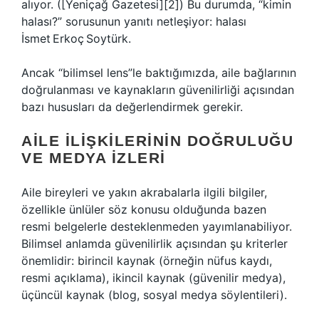
alıyor. ([Yeniçağ Gazetesi][2]) Bu durumda, “kimin
halası?” sorusunun yanıtı netleşiyor: halası
İsmet Erkoç Soytürk.
Ancak “bilimsel lens”le baktığımızda, aile bağlarının
doğrulanması ve kaynakların güvenilirliği açısından
bazı hususları da değerlendirmek gerekir.
AILE İLIŞKILERININ DOĞRULUĞU
VE MEDYA İZLERI
Aile bireyleri ve yakın akrabalarla ilgili bilgiler,
özellikle ünlüler söz konusu olduğunda bazen
resmi belgelerle desteklenmeden yayımlanabiliyor.
Bilimsel anlamda güvenilirlik açısından şu kriterler
önemlidir: birincil kaynak (örneğin nüfus kaydı,
resmi açıklama), ikincil kaynak (güvenilir medya),
üçüncül kaynak (blog, sosyal medya söylentileri).