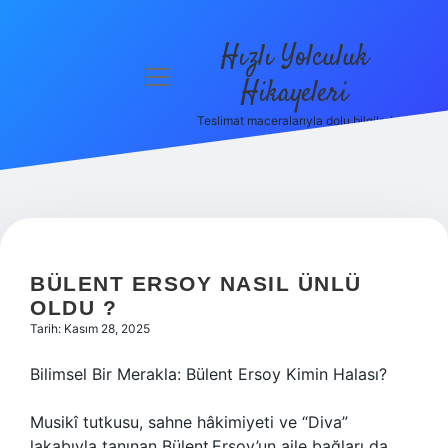
Hızlı Yolculuk
menüyü
Hikayeleri
aç
Teslimat maceralarıyla dolu bilgiler!
Anasayfa
Gizlilik
Politikası
Yasal Uyarı
BÜLENT ERSOY NASIL ÜNLÜ
Hakkımızda
OLDU ?
Tarih: Kasım 28, 2025
Bilimsel Bir Merakla: Bülent Ersoy Kimin Halası?
Musikî tutkusu, sahne hâkimiyeti ve “Diva”
lakabıyla tanınan Bülent Ersoy’un aile bağları da