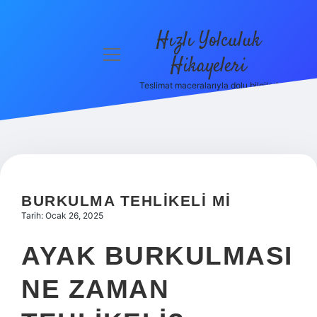
Hızlı Yolculuk
menüyü
Hikayeleri
aç
Teslimat maceralarıyla dolu bilgiler!
Anasayfa
Gizlilik
Politikası
Yasal Uyarı
BURKULMA TEHLIKELI MI
Hakkımızda
Tarih: Ocak 26, 2025
AYAK BURKULMASI
NE ZAMAN