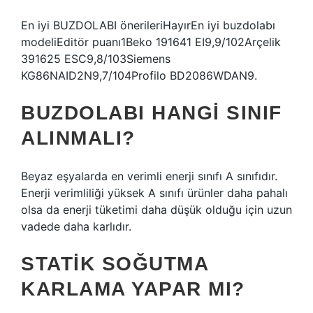
En iyi BUZDOLABI önerileriHayırEn iyi buzdolabı
modeliEditör puanı1Beko 191641 EI9,9/102Arçelik
391625 ESC9,8/103Siemens
KG86NAID2N9,7/104Profilo BD2086WDAN9.
BUZDOLABI HANGI SINIF
ALINMALI?
Beyaz eşyalarda en verimli enerji sınıfı A sınıfıdır.
Enerji verimliliği yüksek A sınıfı ürünler daha pahalı
olsa da enerji tüketimi daha düşük olduğu için uzun
vadede daha karlıdır.
STATIK SOĞUTMA
KARLAMA YAPAR MI?