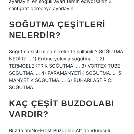
ayarlayın; en soğuk ayarı tercih ediyorsanız 2
santigrat dereceye ayarlayın.
SOĞUTMA ÇEŞITLERI
NELERDIR?
Soğutma sistemleri nerelerde kullanılır? SOĞUTMA
NEDİR? … 1) Eritme yoluyla soğutma. … 2)
TERMOELEKTRİK SOĞUTMA. … 3) VORTEX TUBE
SOĞUTMA. … 4) PARAMANYETİK SOĞUTMA. … 5)
MANYETİK SOĞUTMA. … 6) BUHARLAŞTIRICI
SOĞUTMA.
KAÇ ÇEŞIT BUZDOLABI
VARDIR?
BuzdolabıNo-Frost BuzdolabıAlt donduruculu