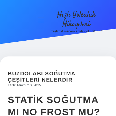
Hızlı Yolculuk
menüyü
Hikayeleri
aç
Teslimat maceralarıyla dolu bilgiler!
Anasayfa
Gizlilik
Politikası
Yasal Uyarı
BUZDOLABI SOĞUTMA
Hakkımızda
ÇEŞITLERI NELERDIR
Tarih: Temmuz 3, 2025
STATIK SOĞUTMA
MI NO FROST MU?