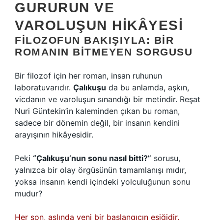
GURURUN VE
VAROLUŞUN HIKÂYESI
FILOZOFUN BAKIŞIYLA: BIR
ROMANIN BITMEYEN SORGUSU
Bir filozof için her roman, insan ruhunun
laboratuvarıdır.
Çalıkuşu
da bu anlamda, aşkın,
vicdanın ve varoluşun sınandığı bir metindir. Reşat
Nuri Güntekin’in kaleminden çıkan bu roman,
sadece bir dönemin değil, bir insanın kendini
arayışının hikâyesidir.
Peki
“Çalıkuşu’nun sonu nasıl bitti?”
sorusu,
yalnızca bir olay örgüsünün tamamlanışı mıdır,
yoksa insanın kendi içindeki yolculuğunun sonu
mudur?
Her son, aslında yeni bir başlangıcın eşiğidir.