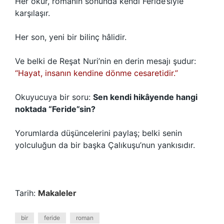
Her okur, romanın sonunda kendi Feride’siyle
karşılaşır.
Her son, yeni bir bilinç hâlidir.
Ve belki de Reşat Nuri’nin en derin mesajı şudur:
“Hayat, insanın kendine dönme cesaretidir.”
Okuyucuya bir soru:
Sen kendi hikâyende hangi
noktada “Feride”sin?
Yorumlarda düşüncelerini paylaş; belki senin
yolculuğun da bir başka Çalıkuşu’nun yankısıdır.
Tarih:
Makaleler
bir
feride
roman