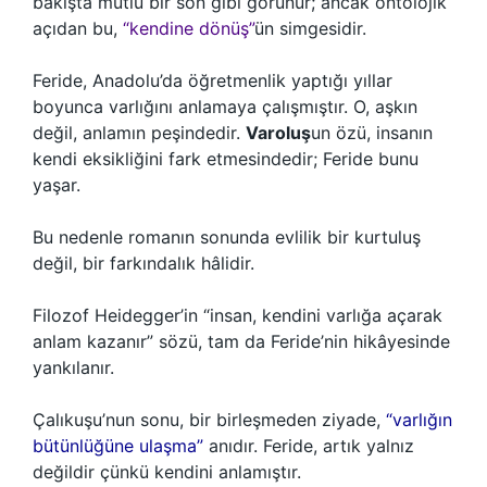
bakışta mutlu bir son gibi görünür; ancak ontolojik
açıdan bu,
“kendine dönüş”
ün simgesidir.
Feride, Anadolu’da öğretmenlik yaptığı yıllar
boyunca varlığını anlamaya çalışmıştır. O, aşkın
değil, anlamın peşindedir.
Varoluş
un özü, insanın
kendi eksikliğini fark etmesindedir; Feride bunu
yaşar.
Bu nedenle romanın sonunda evlilik bir kurtuluş
değil, bir farkındalık hâlidir.
Filozof Heidegger’in “insan, kendini varlığa açarak
anlam kazanır” sözü, tam da Feride’nin hikâyesinde
yankılanır.
Çalıkuşu’nun sonu, bir birleşmeden ziyade,
“varlığın
bütünlüğüne ulaşma”
anıdır. Feride, artık yalnız
değildir çünkü kendini anlamıştır.