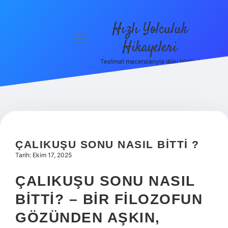
Hızlı Yolculuk
menüyü
Hikayeleri
aç
Teslimat maceralarıyla dolu bilgiler!
Anasayfa
Gizlilik
Politikası
Yasal Uyarı
ÇALIKUŞU SONU NASIL BITTI ?
Hakkımızda
Tarih: Ekim 17, 2025
ÇALIKUŞU SONU NASIL
BITTI? – BIR FILOZOFUN
GÖZÜNDEN AŞKIN,