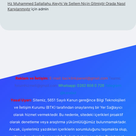
Hz Muhammed Sallallahu Aleyhi Ve Sellem Niçin Gitmiştir Orada Nasıl
Karşılanmıştır
için
admin
r.xyz
Reklam ve İletişim:
E-mail:
backlinkpaneli@gmail.com
Teams:
forumhizmeti@gmail.com
Whatsapp: 0262 606 0 726
Telegram:
@karabul
Yasal Uyarı:
Sitemiz, 5651 Sayılı Kanun gereğince Bilgi Teknolojileri
ve İletişim Kurumu (BTK) tarafından onaylanmış bir Yer Sağlayıcı
olarak hizmet vermektedir. Bu nedenle, sitedeki içerikleri proaktif
olarak denetleme veya araştırma yükümlülüğümüz bulunmamaktadır.
Ancak, üyelerimiz yazdıkları içeriklerin sorumluluğunu taşımakta olup,