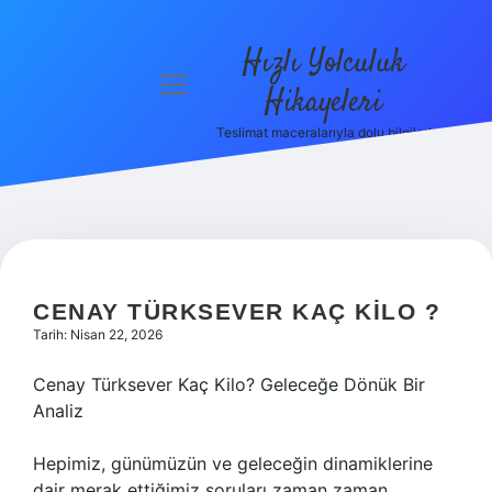
Hızlı Yolculuk
menüyü
Hikayeleri
aç
Teslimat maceralarıyla dolu bilgiler!
Anasayfa
Gizlilik
Politikası
Yasal Uyarı
CENAY TÜRKSEVER KAÇ KILO ?
Hakkımızda
Tarih: Nisan 22, 2026
Cenay Türksever Kaç Kilo? Geleceğe Dönük Bir
Analiz
Hepimiz, günümüzün ve geleceğin dinamiklerine
dair merak ettiğimiz soruları zaman zaman