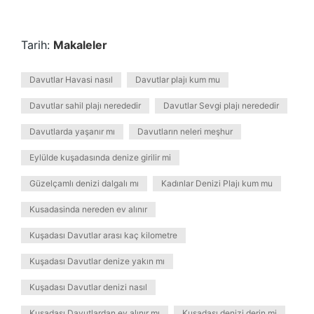
Tarih:
Makaleler
Davutlar Havasi nasıl
Davutlar plajı kum mu
Davutlar sahil plajı nerededir
Davutlar Sevgi plajı nerededir
Davutlarda yaşanır mı
Davutların neleri meşhur
Eylülde kuşadasında denize girilir mi
Güzelçamlı denizi dalgalı mı
Kadınlar Denizi Plajı kum mu
Kusadasinda nereden ev alınır
Kuşadası Davutlar arası kaç kilometre
Kuşadası Davutlar denize yakın mı
Kuşadası Davutlar denizi nasıl
Kuşadası Davutlardan ev alınır mı
Kuşadası denizi derin mi