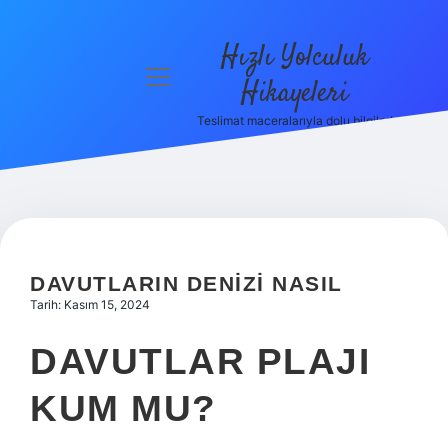
Hızlı Yolculuk
menüyü
Hikayeleri
aç
Teslimat maceralarıyla dolu bilgiler!
Anasayfa
Gizlilik
Politikası
Yasal Uyarı
DAVUTLARIN DENIZI NASIL
Hakkımızda
Tarih: Kasım 15, 2024
DAVUTLAR PLAJI
KUM MU?