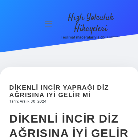
Hızlı Yolculuk
menüyü
Hikayeleri
aç
Teslimat maceralarıyla dolu bilgiler!
Anasayfa
Gizlilik
Politikası
Yasal Uyarı
DIKENLI INCIR YAPRAĞI DIZ
Hakkımızda
AĞRISINA IYI GELIR MI
Tarih: Aralık 30, 2024
DIKENLI INCIR DIZ
AĞRISINA IYI GELIR