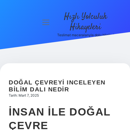
Hızlı Yolculuk
menüyü
Hikayeleri
aç
Teslimat maceralarıyla dolu bilgiler!
Anasayfa
Gizlilik
Politikası
Yasal Uyarı
DOĞAL ÇEVREYI INCELEYEN
Hakkımızda
BILIM DALI NEDIR
Tarih: Mart 7, 2025
İNSAN ILE DOĞAL
ÇEVRE