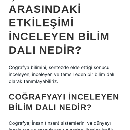
ARASINDAKI
ETKILEŞIMI
INCELEYEN BILIM
DALI NEDIR?
Coğrafya bilimini, sentezde elde ettiği sonucu
inceleyen, inceleyen ve temsil eden bir bilim dalı
olarak tanımlayabiliriz.
COĞRAFYAYI INCELEYEN
BILIM DALI NEDIR?
Coğrafya; İnsan (insan) sistemlerini ve dünyayı