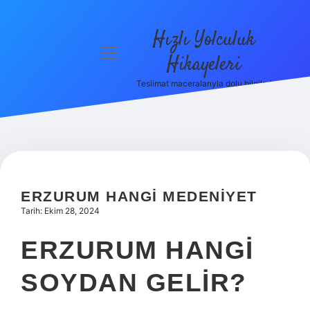
Hızlı Yolculuk
menüyü
Hikayeleri
aç
Teslimat maceralarıyla dolu bilgiler!
Anasayfa
Gizlilik
Politikası
Yasal Uyarı
ERZURUM HANGI MEDENIYET
Hakkımızda
Tarih: Ekim 28, 2024
ERZURUM HANGI
SOYDAN GELIR?