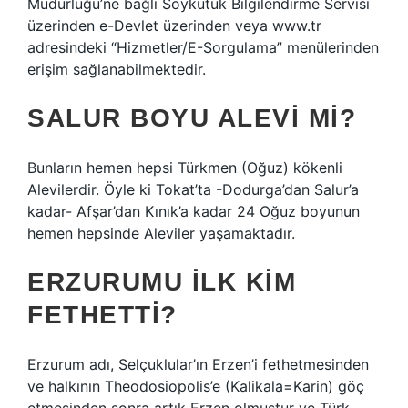
Müdürlüğü’ne bağlı Soykütük Bilgilendirme Servisi
üzerinden e-Devlet üzerinden veya www.tr
adresindeki “Hizmetler/E-Sorgulama” menülerinden
erişim sağlanabilmektedir.
SALUR BOYU ALEVI MI?
Bunların hemen hepsi Türkmen (Oğuz) kökenli
Alevilerdir. Öyle ki Tokat’ta -Dodurga’dan Salur’a
kadar- Afşar’dan Kınık’a kadar 24 Oğuz boyunun
hemen hepsinde Aleviler yaşamaktadır.
ERZURUMU ILK KIM
FETHETTI?
Erzurum adı, Selçuklular’ın Erzen’i fethetmesinden
ve halkının Theodosiopolis’e (Kalikala=Karin) göç