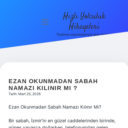
Hızlı Yolculuk
menüyü
Hikayeleri
aç
Teslimat maceralarıyla dolu bilgiler!
Anasayfa
Gizlilik
Politikası
Yasal Uyarı
EZAN OKUNMADAN SABAH
Hakkımızda
NAMAZI KILINIR MI ?
Tarih: Mart 25, 2026
Ezan Okunmadan Sabah Namazı Kılınır Mı?
Bir sabah, İzmir’in en güzel caddelerinden birinde,
güneş yavaşça doğarken, telefonumdan gelen