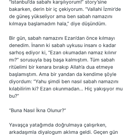
“İstanbul’da sabahı karşılıyorum!” story’sine
bakarken, derin bir iç çekiyorum. “Vallahi İzmir’de
de güneş yükseliyor ama ben sabah namazını
kılmaya başlamadım hala,” diye düşündüm.
Bir gün, sabah namazını Ezan’dan önce kılmayı
denedim. İnanın ki sabah uykusu insanı o kadar
sarhoş ediyor ki, “Ezan okumadan namaz kılınır
mı?” sorusuyla baş başa kalmıştım. Tüm sabah
ritüelimi bir kenara bırakıp Allah’a dua etmeye
başlamıştım. Ama bir yandan da kendime şöyle
diyordum: “Yahu şimdi ben nasıl sabah namazını
kılabilirim ki? Ezan okunmadan… Hiç yakışıyor mu
bu?”
“Buna Nasıl İkna Olunur?”
Yavaşça yatağımda doğrulmaya çalışırken,
arkadaşımla diyalogum aklıma geldi. Geçen gün