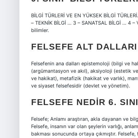
BİLGİ TÜRLERİ VE EN YÜKSEK BİLGİ TÜRLERİ
– TEKNİK BİLGİ … 3 – SANATSAL BİLGİ … 4 – V
bilimler.
FELSEFE ALT DALLARI
Felsefenin ana dalları epistemoloji (bilgi ve ha
(argümantasyon ve akıl), aksiyoloji (estetik ve 
ve hakikat), metafizik (hakikat ve varlık), man
ve siyaset felsefesidir (devlet ve yönetim).
FELSEFE NEDIR 6. SIN
Felsefe; Anlamı araştıran, akla dayanan ve bil
Felsefe, insanın var olan şeylerin varlığı, anl
bakması sonucunda ortaya çıkmıştır. Felsefe,