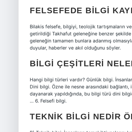
FELSEFEDE BILGI KA
Bilakis felsefe, bilgiyi, teolojik tartışmaların 
getirildiği Takhafut geleneğine benzer şekilde s
geleneğin tamamen bunlara adanmış olmasıyla b
duyular, haberler ve akıl olduğunu söyler.
BILGI ÇEŞITLERI NELER
Hangi bilgi türleri vardır? Günlük bilgi. İnsanla
Dini bilgi. Özne ile nesne arasındaki bağlantı, i
dayanarak yapıldığında, bu bilgi türü dini bilgid
… 6. Felsefi bilgi.
TEKNIK BILGI NEDIR 