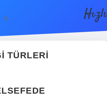
Hızl
I TÜRLERI
FELSEFEDE