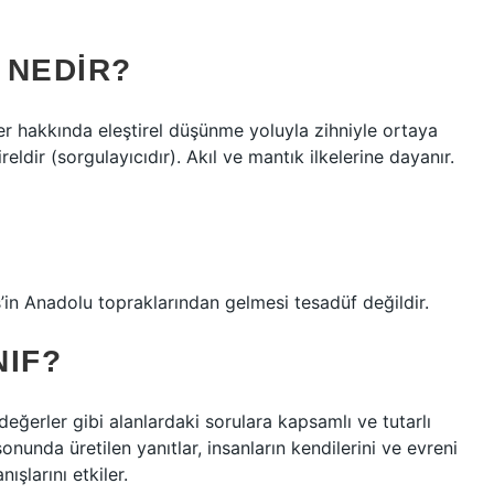
I NEDIR?
erler hakkında eleştirel düşünme yoluyla zihniyle ortaya
reldir (sorgulayıcıdır). Akıl ve mantık ilkelerine dayanır.
es’in Anadolu topraklarından gelmesi tesadüf değildir.
NIF?
k değerler gibi alanlardaki sorulara kapsamlı ve tutarlı
onunda üretilen yanıtlar, insanların kendilerini ve evreni
ışlarını etkiler.