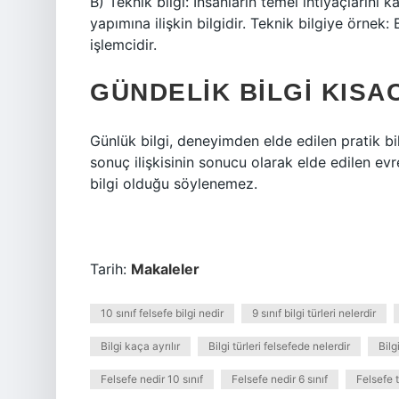
B) Teknik bilgi: İnsanların temel ihtiyaçlarını 
yapımına ilişkin bilgidir. Teknik bilgiye örnek: B
işlemcidir.
GÜNDELIK BILGI KISA
Günlük bilgi, deneyimden elde edilen pratik bilg
sonuç ilişkisinin sonucu olarak elde edilen evre
bilgi olduğu söylenemez.
Tarih:
Makaleler
10 sınıf felsefe bilgi nedir
9 sınıf bilgi türleri nelerdir
Bilgi kaça ayrılır
Bilgi türleri felsefede nelerdir
Bilg
Felsefe nedir 10 sınıf
Felsefe nedir 6 sınıf
Felsefe t