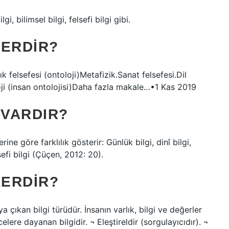
gi, bilimsel bilgi, felsefi bilgi gibi.
LERDIR?
lık felsefesi (ontoloji)Metafizik.Sanat felsefesi.Dil
oloji (insan ontolojisi)Daha fazla makale…•1 Kas 2019
 VARDIR?
ine göre farklılık gösterir: Günlük bilgi, dinî bilgi,
lsefi bilgi (Çüçen, 2012: 20).
LERDIR?
a çıkan bilgi türüdür. İnsanın varlık, bilgi ve değerler
ere dayanan bilgidir. ¬ Eleştireldir (sorgulayıcıdır). ¬