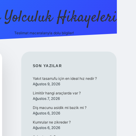
ı Yolculuk Hikayeleri
Teslimat maceralarıyla dolu bilgiler!
betci güncel giriş
betexper.xyz
SIDEBAR
SON YAZILAR
Yakıt tasarrufu için en ideal hız nedir ?
Ağustos 9, 2026
Limitör hangi araçlarda var ?
Ağustos 7, 2026
Diş macunu asidik mi bazik mi ?
Ağustos 6, 2026
Kumrular ne zikreder ?
Ağustos 6, 2026