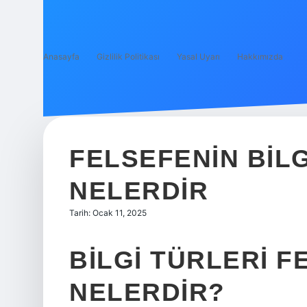
Anasayfa
Gizlilik Politikası
Yasal Uyarı
Hakkımızda
FELSEFENIN BILG
NELERDIR
Tarih: Ocak 11, 2025
BILGI TÜRLERI 
NELERDIR?