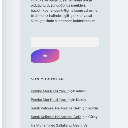
Hukuka ve yasal düzenlemelere aykırı
olduğunu düşündüğünüz içerikleri,
backlinkpanelicomtr@gmail.com
adresine
bildirmeniz halinde, ilgili içerikler yasal
süre içerisinde sitemizden kaldırılacaktır.
Arama
SON YORUMLAR
Pembe Mor Nasıl Yapılır
için
admin
Pembe Mor Nasıl Yapılır
için
Kuzey
Sanık Kelimesi Ne Anlama Gelir
için
admin
Sanık Kelimesi Ne Anlama Gelir
için
Gülay
Hz Muhammed Sallallahu Aleyhi Ve