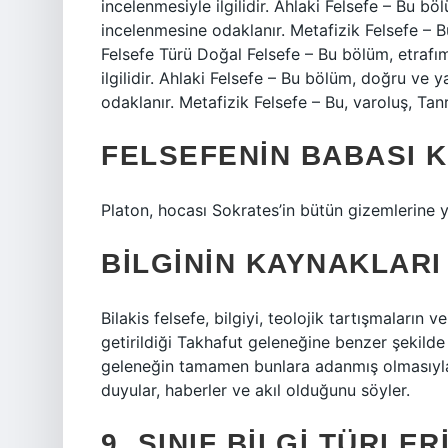
incelenmesiyle ilgilidir. Ahlaki Felsefe – Bu b
incelenmesine odaklanır. Metafizik Felsefe – B
Felsefe Türü Doğal Felsefe – Bu bölüm, etrafı
ilgilidir. Ahlaki Felsefe – Bu bölüm, doğru ve 
odaklanır. Metafizik Felsefe – Bu, varoluş, Tan
FELSEFENIN BABASI K
Platon, hocası Sokrates’in bütün gizemlerine yal
BILGININ KAYNAKLARI
Bilakis felsefe, bilgiyi, teolojik tartışmaların 
getirildiği Takhafut geleneğine benzer şekilde s
geleneğin tamamen bunlara adanmış olmasıyla b
duyular, haberler ve akıl olduğunu söyler.
9. SINIF BILGI TÜRLE