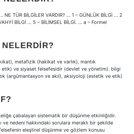
… NE TÜR BİLGİLER VARDIR? … 1 – GÜNLÜK BİLGİ … 2
AHYİ BİLGİ … 5 – BİLİMSEL BİLGİ. … a – Formel
 NELERDIR?
kikat), metafizik (hakikat ve varlık), mantık
etik) ve siyaset felsefesidir (devlet ve yönetim). bilgi
tık (argümantasyon ve akıl), aksiyoloji (estetik ve etik)
IF?
geliğe çabalayan sistematik bir düşünme etkinliğidir.
amı ve nedeni hakkındaki sorulara meraklı bir şekilde
 felsefenin eleştirel düşünme ve gözlem konusu