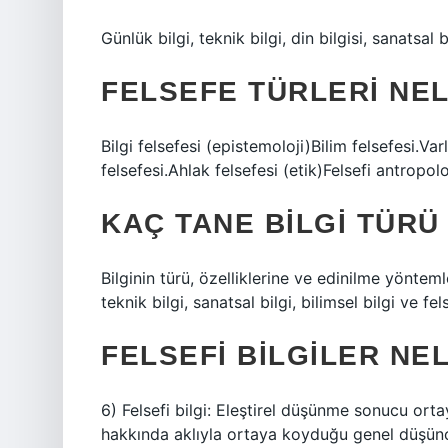
Günlük bilgi, teknik bilgi, din bilgisi, sanatsal bil
FELSEFE TÜRLERI NE
Bilgi felsefesi (epistemoloji)Bilim felsefesi.Var
felsefesi.Ahlak felsefesi (etik)Felsefi antrop
KAÇ TANE BILGI TÜRÜ
Bilginin türü, özelliklerine ve edinilme yöntemler
teknik bilgi, sanatsal bilgi, bilimsel bilgi ve fe
FELSEFI BILGILER NE
6) Felsefi bilgi: Eleştirel düşünme sonucu ortay
hakkında aklıyla ortaya koyduğu genel düşüncel