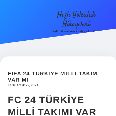
Hızlı Yolculuk
menüyü
Hikayeleri
aç
Teslimat maceralarıyla dolu bilgiler!
Anasayfa
Gizlilik
Politikası
Yasal Uyarı
FIFA 24 TÜRKIYE MILLI TAKIM
Hakkımızda
VAR MI
Tarih: Aralık 22, 2024
FC 24 TÜRKIYE
MILLI TAKIMI VAR