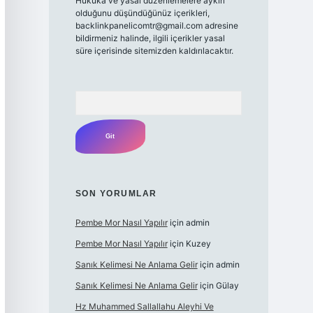
Hukuka ve yasal düzenlemelere aykırı
olduğunu düşündüğünüz içerikleri,
backlinkpanelicomtr@gmail.com
adresine
bildirmeniz halinde, ilgili içerikler yasal
süre içerisinde sitemizden kaldırılacaktır.
Arama
SON YORUMLAR
Pembe Mor Nasıl Yapılır
için
admin
Pembe Mor Nasıl Yapılır
için
Kuzey
Sanık Kelimesi Ne Anlama Gelir
için
admin
Sanık Kelimesi Ne Anlama Gelir
için
Gülay
Hz Muhammed Sallallahu Aleyhi Ve