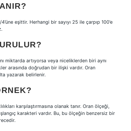
LANIR?
/4’üne eşittir. Herhangi bir sayıyı 25 ile çarpıp 100’e
z.
KURULUR?
ynı miktarda artıyorsa veya niceliklerden biri aynı
kler arasında doğrudan bir ilişki vardır. Oran
lta yazarak belirlenir.
ÖRNEK?
ılıkları karşılaştırmasına olanak tanır. Oran ölçeği,
langıç ​​karakteri vardır. Bu, bu ölçeğin benzersiz bir
recedir.