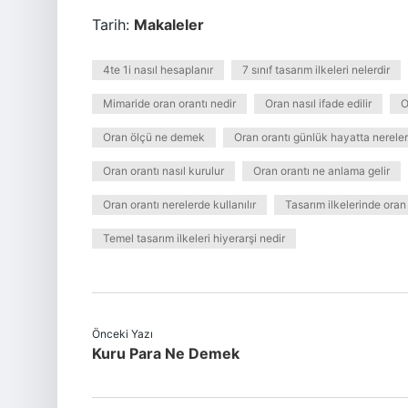
Tarih:
Makaleler
4te 1i nasıl hesaplanır
7 sınıf tasarım ilkeleri nelerdir
Mimaride oran orantı nedir
Oran nasıl ifade edilir
O
Oran ölçü ne demek
Oran orantı günlük hayatta nerelerd
Oran orantı nasıl kurulur
Oran orantı ne anlama gelir
Oran orantı nerelerde kullanılır
Tasarım ilkelerinde oran 
Temel tasarım ilkeleri hiyerarşi nedir
Önceki Yazı
Kuru Para Ne Demek