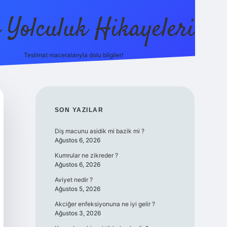
ı Yolculuk Hikayeleri
Teslimat maceralarıyla dolu bilgiler!
betci güncel giriş
betexper.xyz
SIDEBAR
SON YAZILAR
Diş macunu asidik mi bazik mi ?
Ağustos 6, 2026
Kumrular ne zikreder ?
Ağustos 6, 2026
Aviyet nedir ?
Ağustos 5, 2026
Akciğer enfeksiyonuna ne iyi gelir ?
Ağustos 3, 2026