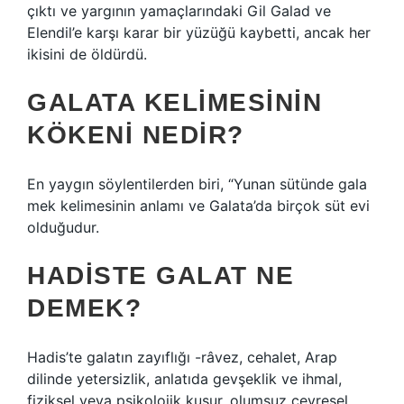
çıktı ve yargının yamaçlarındaki Gil Galad ve
Elendil’e karşı karar bir yüzüğü kaybetti, ancak her
ikisini de öldürdü.
GALATA KELIMESININ
KÖKENI NEDIR?
En yaygın söylentilerden biri, “Yunan sütünde gala
mek kelimesinin anlamı ve Galata’da birçok süt evi
olduğudur.
HADISTE GALAT NE
DEMEK?
Hadis’te galatın zayıflığı -râvez, cehalet, Arap
dilinde yetersizlik, anlatıda gevşeklik ve ihmal,
fiziksel veya psikolojik kusur, olumsuz çevresel