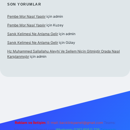
SON YORUMLAR
Pembe Mor Nasıl Yapılır
için
admin
Pembe Mor Nasıl Yapılır
için
Kuzey
Sanık Kelimesi Ne Anlama Gelir
için
admin
Sanık Kelimesi Ne Anlama Gelir
için
Gülay
Hz Muhammed Sallallahu Aleyhi Ve Sellem Niçin Gitmiştir Orada Nasıl
Karşılanmıştır
için
admin
texper.xyz
Reklam ve İletişim:
E-mail:
backlinkpaneli@gmail.com
Teams:
forumhizmeti@gmail.com
Whatsapp: 0262 606 0 726
Telegram: