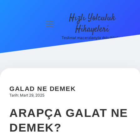
Hızlı Yolculuk
menüyü
Hikayeleri
aç
Teslimat maceralarıyla dolu bilgiler!
Anasayfa
Gizlilik
Politikası
Yasal Uyarı
GALAD NE DEMEK
Hakkımızda
Tarih: Mart 29, 2025
ARAPÇA GALAT NE
DEMEK?