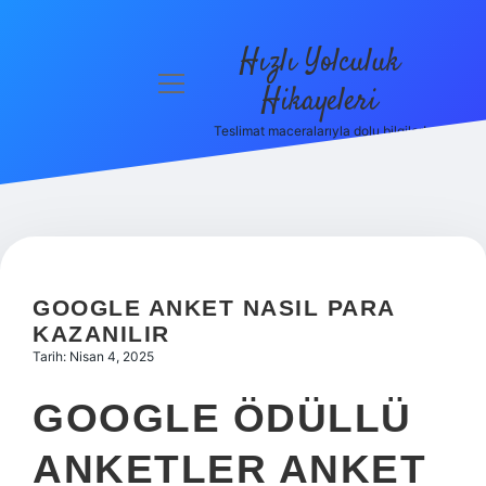
Hızlı Yolculuk
menüyü
Hikayeleri
aç
Teslimat maceralarıyla dolu bilgiler!
Anasayfa
Gizlilik
Politikası
Yasal Uyarı
GOOGLE ANKET NASIL PARA
Hakkımızda
KAZANILIR
Tarih: Nisan 4, 2025
GOOGLE ÖDÜLLÜ
ANKETLER ANKET