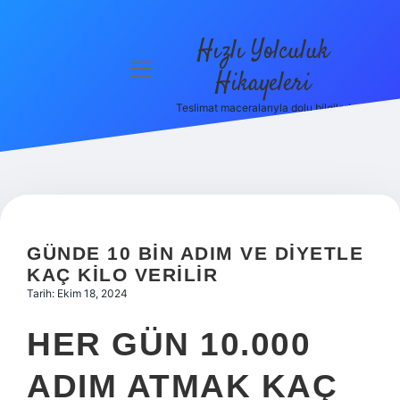
Hızlı Yolculuk
menüyü
Hikayeleri
aç
Teslimat maceralarıyla dolu bilgiler!
Anasayfa
Gizlilik
Politikası
Yasal Uyarı
GÜNDE 10 BIN ADIM VE DIYETLE
Hakkımızda
KAÇ KILO VERILIR
Tarih: Ekim 18, 2024
HER GÜN 10.000
ADIM ATMAK KAÇ