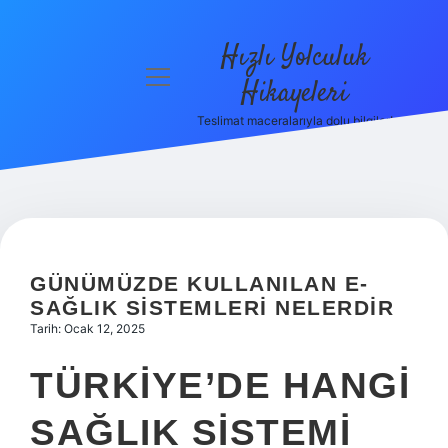
Hızlı Yolculuk
menüyü
Hikayeleri
aç
Teslimat maceralarıyla dolu bilgiler!
Anasayfa
Gizlilik
Politikası
Yasal Uyarı
GÜNÜMÜZDE KULLANILAN E-
Hakkımızda
SAĞLIK SISTEMLERI NELERDIR
Tarih: Ocak 12, 2025
TÜRKIYE’DE HANGI
SAĞLIK SISTEMI