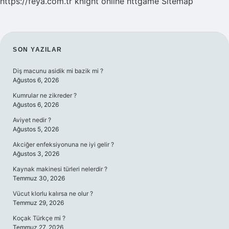
https://feya.com.tr
knight online
nttgame
Sitemap
SIDEBAR
SON YAZILAR
Diş macunu asidik mi bazik mi ?
Ağustos 6, 2026
Kumrular ne zikreder ?
Ağustos 6, 2026
Aviyet nedir ?
Ağustos 5, 2026
Akciğer enfeksiyonuna ne iyi gelir ?
Ağustos 3, 2026
Kaynak makinesi türleri nelerdir ?
Temmuz 30, 2026
Vücut klorlu kalırsa ne olur ?
Temmuz 29, 2026
Koçak Türkçe mi ?
Temmuz 27, 2026