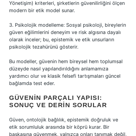
Yönetişim) kriterleri, şirketlerin güvenilirliğini ölçen
modern bir etik model sunar.
3. Psikolojik modelleme: Sosyal psikoloji, bireylerin
güven eğilimlerini deneyim ve risk algısına dayalı
olarak inceler; bu, epistemik ve etik unsurların
psikolojik tezahürünü gösterir.
Bu modeller, güvenin hem bireysel hem toplumsal
düzeyde nasıl yapılandırıldığını anlamamıza
yardımcı olur ve klasik felsefi tartışmaları güncel
bağlamda test eder.
GÜVENIN PARÇALI YAPISI:
SONUÇ VE DERIN SORULAR
Güven, ontolojik bağlılık, epistemik doğruluk ve
etik sorumluluk arasında bir köprü kurar. Bir
başkasına güvenmek, yalnızca onları tanımak değil,