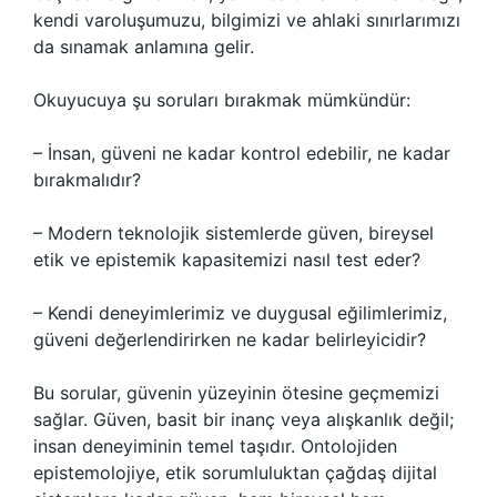
kendi varoluşumuzu, bilgimizi ve ahlaki sınırlarımızı
da sınamak anlamına gelir.
Okuyucuya şu soruları bırakmak mümkündür:
– İnsan, güveni ne kadar kontrol edebilir, ne kadar
bırakmalıdır?
– Modern teknolojik sistemlerde güven, bireysel
etik ve epistemik kapasitemizi nasıl test eder?
– Kendi deneyimlerimiz ve duygusal eğilimlerimiz,
güveni değerlendirirken ne kadar belirleyicidir?
Bu sorular, güvenin yüzeyinin ötesine geçmemizi
sağlar. Güven, basit bir inanç veya alışkanlık değil;
insan deneyiminin temel taşıdır. Ontolojiden
epistemolojiye, etik sorumluluktan çağdaş dijital