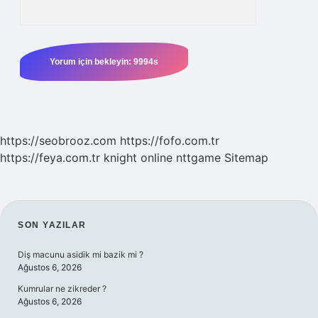
https://seobrooz.com
https://fofo.com.tr
https://feya.com.tr
knight online
nttgame
Sitemap
SIDEBAR
SON YAZILAR
Diş macunu asidik mi bazik mi ?
Ağustos 6, 2026
Kumrular ne zikreder ?
Ağustos 6, 2026