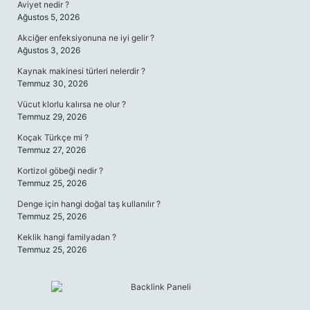
Aviyet nedir ?
Ağustos 5, 2026
Akciğer enfeksiyonuna ne iyi gelir ?
Ağustos 3, 2026
Kaynak makinesi türleri nelerdir ?
Temmuz 30, 2026
Vücut klorlu kalırsa ne olur ?
Temmuz 29, 2026
Koçak Türkçe mi ?
Temmuz 27, 2026
Kortizol göbeği nedir ?
Temmuz 25, 2026
Denge için hangi doğal taş kullanılır ?
Temmuz 25, 2026
Keklik hangi familyadan ?
Temmuz 25, 2026