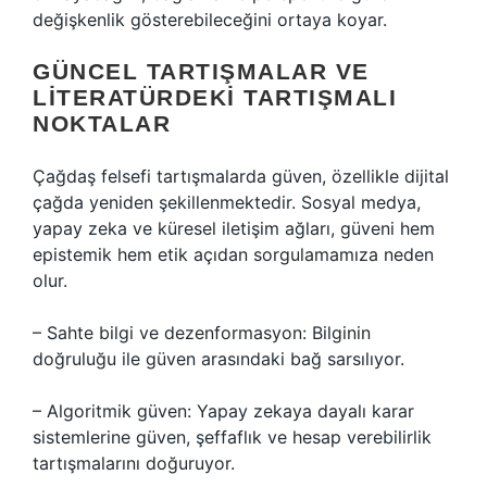
değişkenlik gösterebileceğini ortaya koyar.
GÜNCEL TARTIŞMALAR VE
LITERATÜRDEKI TARTIŞMALI
NOKTALAR
Çağdaş felsefi tartışmalarda güven, özellikle dijital
çağda yeniden şekillenmektedir. Sosyal medya,
yapay zeka ve küresel iletişim ağları, güveni hem
epistemik hem etik açıdan sorgulamamıza neden
olur.
– Sahte bilgi ve dezenformasyon: Bilginin
doğruluğu ile güven arasındaki bağ sarsılıyor.
– Algoritmik güven: Yapay zekaya dayalı karar
sistemlerine güven, şeffaflık ve hesap verebilirlik
tartışmalarını doğuruyor.