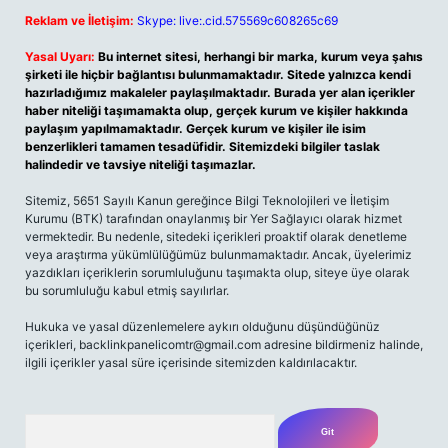
Reklam ve İletişim:
Skype: live:.cid.575569c608265c69
Yasal Uyarı:
Bu internet sitesi, herhangi bir marka, kurum veya şahıs
şirketi ile hiçbir bağlantısı bulunmamaktadır. Sitede yalnızca kendi
hazırladığımız makaleler paylaşılmaktadır. Burada yer alan içerikler
haber niteliği taşımamakta olup, gerçek kurum ve kişiler hakkında
paylaşım yapılmamaktadır. Gerçek kurum ve kişiler ile isim
benzerlikleri tamamen tesadüfidir. Sitemizdeki bilgiler taslak
halindedir ve tavsiye niteliği taşımazlar.
Sitemiz, 5651 Sayılı Kanun gereğince Bilgi Teknolojileri ve İletişim
Kurumu (BTK) tarafından onaylanmış bir Yer Sağlayıcı olarak hizmet
vermektedir. Bu nedenle, sitedeki içerikleri proaktif olarak denetleme
veya araştırma yükümlülüğümüz bulunmamaktadır. Ancak, üyelerimiz
yazdıkları içeriklerin sorumluluğunu taşımakta olup, siteye üye olarak
bu sorumluluğu kabul etmiş sayılırlar.
Hukuka ve yasal düzenlemelere aykırı olduğunu düşündüğünüz
içerikleri,
backlinkpanelicomtr@gmail.com
adresine bildirmeniz halinde,
ilgili içerikler yasal süre içerisinde sitemizden kaldırılacaktır.
Arama