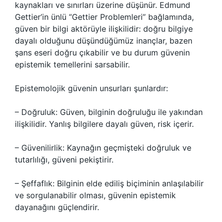
kaynakları ve sınırları üzerine düşünür. Edmund
Gettier’in ünlü “Gettier Problemleri” bağlamında,
güven bir bilgi aktörüyle ilişkilidir: doğru bilgiye
dayalı olduğunu düşündüğümüz inançlar, bazen
şans eseri doğru çıkabilir ve bu durum güvenin
epistemik temellerini sarsabilir.
Epistemolojik güvenin unsurları şunlardır:
– Doğruluk: Güven, bilginin doğruluğu ile yakından
ilişkilidir. Yanlış bilgilere dayalı güven, risk içerir.
– Güvenilirlik: Kaynağın geçmişteki doğruluk ve
tutarlılığı, güveni pekiştirir.
– Şeffaflık: Bilginin elde ediliş biçiminin anlaşılabilir
ve sorgulanabilir olması, güvenin epistemik
dayanağını güçlendirir.