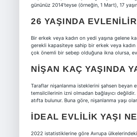
gününüz 2014’teyse (örneğin, 1 Mart), 17 yaşı
26 YAŞINDA EVLENILIR
Bir erkek veya kadın on yedi yaşına gelene k
gerekli kapasiteye sahip bir erkek veya kadın
çok önemli bir sebep olduğuna ikna olursa, evli
NIŞAN KAÇ YAŞINDA Y
Taraflar nişanlanma isteklerini şahsen beyan etm
temsilcilerinin izni olmadan bağlayıcı değildi
atıfta bulunur. Buna göre, nişanlanma yaşı olara
İDEAL EVLILIK YAŞI N
2022 istatistiklerine göre Avrupa ülkelerindek