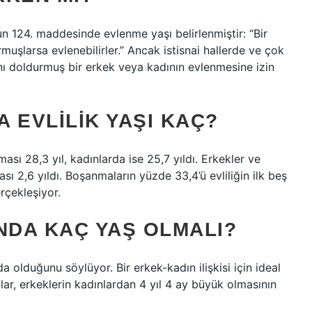
 124. maddesinde evlenme yaşı belirlenmiştir: “Bir
muşlarsa evlenebilirler.” Ancak istisnai hallerde ve çok
ını doldurmuş bir erkek veya kadının evlenmesine izin
 EVLILIK YAŞI KAÇ?
ması 28,3 yıl, kadınlarda ise 25,7 yıldı. Erkekler ve
ması 2,6 yıldı. Boşanmaların yüzde 33,4’ü evliliğin ilk beş
erçekleşiyor.
NDA KAÇ YAŞ OLMALI?
da olduğunu söylüyor. Bir erkek-kadın ilişkisi için ideal
ılar, erkeklerin kadınlardan 4 yıl 4 ay büyük olmasının