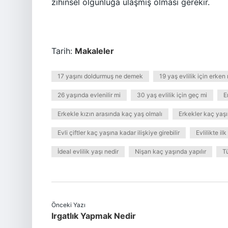
zihinsel olgunluğa ulaşmış olması gerekir.
Tarih:
Makaleler
17 yaşını doldurmuş ne demek
19 yaş evlilik için erken
26 yaşında evlenilir mi
30 yaş evlilik için geç mi
E
Erkekle kızın arasında kaç yaş olmalı
Erkekler kaç yaş
Evli çiftler kaç yaşına kadar ilişkiye girebilir
Evlilikte il
İdeal evlilik yaşı nedir
Nişan kaç yaşında yapılır
T
Önceki Yazı
Irgatlık Yapmak Nedir