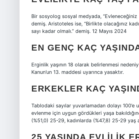
Bir sosyolog sosyal medyada, “Evleneceğiniz ki
demiş. Aristoteles ise, “Birlikte olacağınız kad
sayı kadar olmalı.” demiş. 12 Mayıs 2024
EN GENÇ KAÇ YAŞINDA
Erginlik yaşının 18 olarak belirlenmesi neden
Kanun’un 13. maddesi uyarınca yasaktır.
ERKEKLER KAÇ YAŞIN
Tablodaki sayılar yuvarlamadan dolayı 100’e ula
evlenme için uygun gördükleri yaşa bakıldığın
(%51,0) 25-29, kadınlarda (%47,8) 25-29 yaş a
25 YAŞINDA EVLILIK E