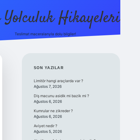
ı Yolculuk Hikayeleri
Teslimat maceralarıyla dolu bilgiler!
betci güncel giriş
betexper.xyz
SIDEBAR
SON YAZILAR
Limitör hangi araçlarda var ?
Ağustos 7, 2026
Diş macunu asidik mi bazik mi ?
Ağustos 6, 2026
Kumrular ne zikreder ?
Ağustos 6, 2026
Aviyet nedir ?
Ağustos 5, 2026