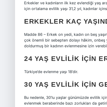
Erkekler ve kadınların ilk kez evlendiği yaş a
için ortalama evlilik yaşı 31,2 yıl, kadınlar içins
ERKEKLER KAÇ YAŞI
Madde 86 – Erkek on yedi, kadın on beş yaşın
çok önemli bir sebepten dolayı hâkim, onbeş 
doldurmuş bir kadının evlenmesine izin verebil
24 YAŞ EVLILIK IÇIN 
Türkiye’de evlenme yaşı 18’dir.
30 YAŞ EVLILIK IÇIN G
Bu nedenle, 30’lu yaşlar günümüzde evlilik içi
evlenmek beraberinde bazı zorlukları da getir