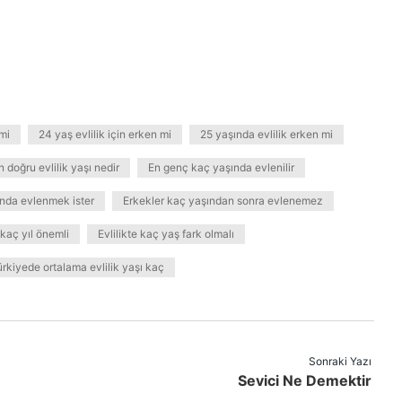
 mi
24 yaş evlilik için erken mi
25 yaşında evlilik erken mi
n doğru evlilik yaşı nedir
En genç kaç yaşında evlenilir
ında evlenmek ister
Erkekler kaç yaşından sonra evlenemez
k kaç yıl önemli
Evlilikte kaç yaş fark olmalı
ürkiyede ortalama evlilik yaşı kaç
Sonraki Yazı
Sevici Ne Demektir