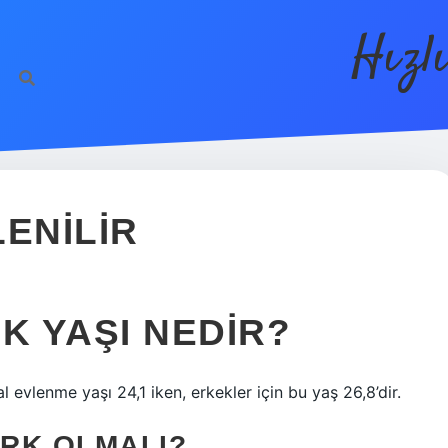
Hızl
ENILIR
K YAŞI NEDIR?
al evlenme yaşı 24,1 iken, erkekler için bu yaş 26,8’dir.
ARK OLMALI?