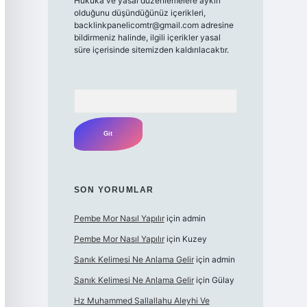
Hukuka ve yasal düzenlemelere aykırı
olduğunu düşündüğünüz içerikleri,
backlinkpanelicomtr@gmail.com
adresine
bildirmeniz halinde, ilgili içerikler yasal
süre içerisinde sitemizden kaldırılacaktır.
Arama
SON YORUMLAR
Pembe Mor Nasıl Yapılır
için
admin
Pembe Mor Nasıl Yapılır
için
Kuzey
Sanık Kelimesi Ne Anlama Gelir
için
admin
Sanık Kelimesi Ne Anlama Gelir
için
Gülay
Hz Muhammed Sallallahu Aleyhi Ve