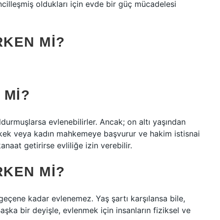
cilleşmiş oldukları için evde bir güç mücadelesi
ERKEN MI?
 MI?
ldurmuşlarsa evlenebilirler. Ancak; on altı yaşından
rkek veya kadın mahkemeye başvurur ve hakim istisnai
at getirirse evliliğe izin verebilir.
ERKEN MI?
geçene kadar evlenemez. Yaş şartı karşılansa bile,
 Başka bir deyişle, evlenmek için insanların fiziksel ve