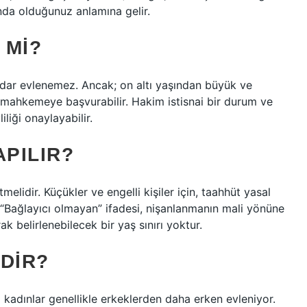
nda olduğunuz anlamına gelir.
 MI?
adar evlenemez. Ancak; on altı yaşından büyük ve
 mahkemeye başvurabilir. Hakim istisnai bir durum ve
liği onaylayabilir.
APILIR?
elidir. Küçükler ve engelli kişiler için, taahhüt yasal
r. “Bağlayıcı olmayan” ifadesi, nişanlanmanın mali yönüne
k belirlenebilecek bir yaş sınırı yoktur.
EDIR?
i kadınlar genellikle erkeklerden daha erken evleniyor.