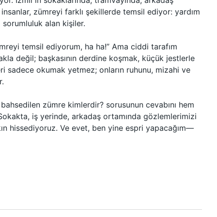
yor. İzmir’in sokaklarında, tramvayında, arkadaş
insanlar, zümreyi farklı şekillerde temsil ediyor: yardım
sorumluluk alan kişiler.
ümreyi temsil ediyorum, ha ha!” Ama ciddi tarafım
kla değil; başkasının derdine koşmak, küçük jestlerle
leri sadece okumak yetmez; onların ruhunu, mizahi ve
r.
de bahsedilen zümre kimlerdir? sorusunun cevabını hem
okakta, iş yerinde, arkadaş ortamında gözlemlerimizi
kın hissediyoruz. Ve evet, ben yine espri yapacağım—