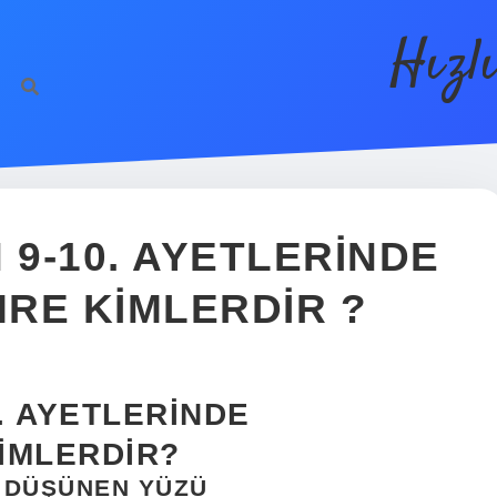
Hızl
 9-10. AYETLERINDE
RE KIMLERDIR ?
. AYETLERINDE
IMLERDIR?
MA DÜŞÜNEN YÜZÜ