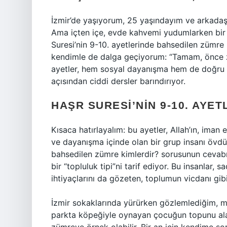
İzmir’de yaşıyorum, 25 yaşındayım ve arkadaş 
Ama içten içe, evde kahvemi yudumlarken bir 
Suresi’nin 9-10. ayetlerinde bahsedilen zümre
kendimle de dalga geçiyorum: “Tamam, önce z
ayetler, hem sosyal dayanışma hem de doğru 
açısından ciddi dersler barındırıyor.
HAŞR SURESI’NIN 9-10. AYET
Kısaca hatırlayalım: bu ayetler, Allah’ın, im
ve dayanışma içinde olan bir grup insanı övdü
bahsedilen zümre kimlerdir? sorusunun cevab
bir “topluluk tipi”ni tarif ediyor. Bu insanlar,
ihtiyaçlarını da gözeten, toplumun vicdanı gibi
İzmir sokaklarında yürürken gözlemlediğim, me
parkta köpeğiyle oynayan çocuğun topunu ala