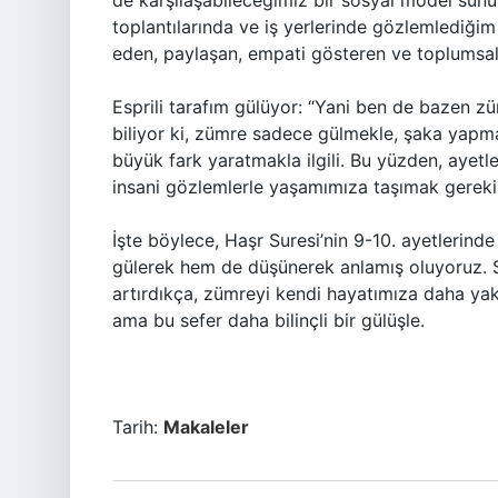
de karşılaşabileceğimiz bir sosyal model sunu
toplantılarında ve iş yerlerinde gözlemlediğim 
eden, paylaşan, empati gösteren ve toplumsal 
Esprili tarafım gülüyor: “Yani ben de bazen z
biliyor ki, zümre sadece gülmekle, şaka yapma
büyük fark yaratmakla ilgili. Bu yüzden, ayet
insani gözlemlerle yaşamımıza taşımak gereki
İşte böylece, Haşr Suresi’nin 9-10. ayetlerin
gülerek hem de düşünerek anlamış oluyoruz. S
artırdıkça, zümreyi kendi hayatımıza daha ya
ama bu sefer daha bilinçli bir gülüşle.
Tarih:
Makaleler