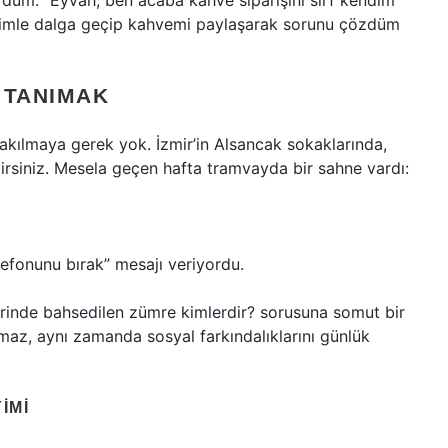
ordum: “Eyvah, ben acaba kahve siparişini sırf kendim
dimle dalga geçip kahvemi paylaşarak sorunu çözdüm
 TANIMAK
takılmaya gerek yok. İzmir’in Alsancak sokaklarında,
rsiniz. Mesela geçen hafta tramvayda bir sahne vardı:
lefonunu bırak” mesajı veriyordu.
lerinde bahsedilen zümre kimlerdir? sorusuna somut bir
az, aynı zamanda sosyal farkındalıklarını günlük
IMI