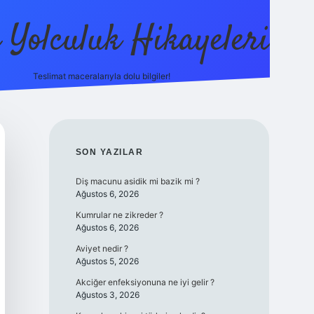
ı Yolculuk Hikayeleri
Teslimat maceralarıyla dolu bilgiler!
betci güncel giriş
bete
SIDEBAR
SON YAZILAR
Diş macunu asidik mi bazik mi ?
Ağustos 6, 2026
Kumrular ne zikreder ?
Ağustos 6, 2026
Aviyet nedir ?
Ağustos 5, 2026
Akciğer enfeksiyonuna ne iyi gelir ?
Ağustos 3, 2026