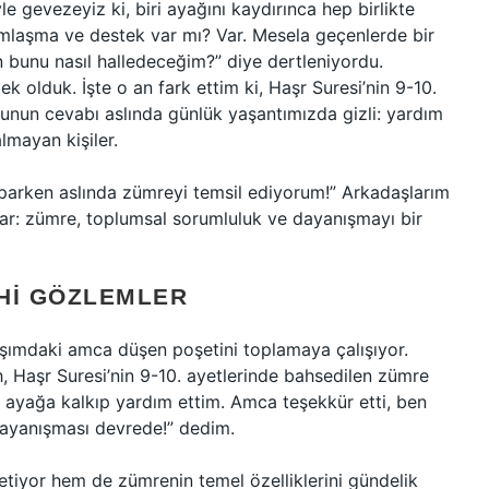
e gevezeyiz ki, biri ayağını kaydırınca hep birlikte
ımlaşma ve destek var mı? Var. Mesela geçenlerde bir
en bunu nasıl halledeceğim?” diye dertleniyordu.
k olduk. İşte o an fark ettim ki, Haşr Suresi’nin 9-10.
unun cevabı aslında günlük yaşantımızda gizli: yardım
lmayan kişiler.
aparken aslında zümreyi temsil ediyorum!” Arkadaşlarım
var: zümre, toplumsal sorumluluk ve dayanışmayı bir
HI GÖZLEMLER
şımdaki amca düşen poşetini toplamaya çalışıyor.
h, Haşr Suresi’nin 9-10. ayetlerinde bahsedilen zümre
a ayağa kalkıp yardım ettim. Amca teşekkür etti, ben
i dayanışması devrede!” dedim.
etiyor hem de zümrenin temel özelliklerini gündelik