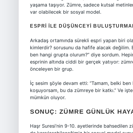
yaşama taşıyor. Zümre, sadece kutsal metinle
var olabilecek bir sosyal model.
ESPRI ILE DÜŞÜNCEYI BULUŞTURMA
Arkadaş ortamında sürekli espri yapan biri ol
kimlerdir? sorusunu da hafife alacak değilim.
ben hangi grupta olurum?” diye sordum. Hepi
esprinin altında ciddi bir gerçek yatıyor: zümr
önceleyen bir grup.
İç sesim şöyle devam etti: “Tamam, belki ben 
koşuyorsam, bu da zümreye bir katkı.” Ve işt
mümkün oluyor.
SONUÇ: ZÜMRE GÜNLÜK HAY
Haşr Suresi’nin 9-10. ayetlerinde bahsedilen z