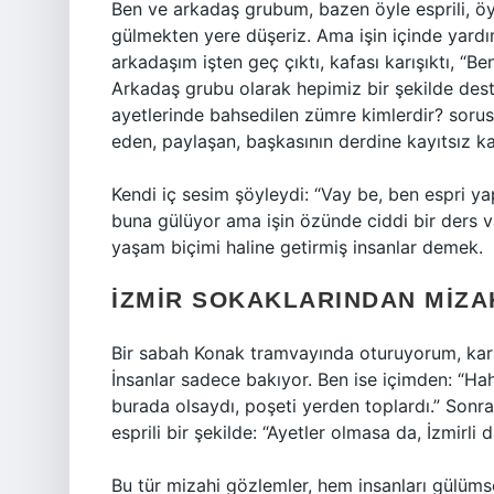
Ben ve arkadaş grubum, bazen öyle esprili, öyl
gülmekten yere düşeriz. Ama işin içinde yard
arkadaşım işten geç çıktı, kafası karışıktı, “B
Arkadaş grubu olarak hepimiz bir şekilde deste
ayetlerinde bahsedilen zümre kimlerdir? sorus
eden, paylaşan, başkasının derdine kayıtsız ka
Kendi iç sesim şöyleydi: “Vay be, ben espri y
buna gülüyor ama işin özünde ciddi bir ders 
yaşam biçimi haline getirmiş insanlar demek.
İZMIR SOKAKLARINDAN MIZA
Bir sabah Konak tramvayında oturuyorum, kar
İnsanlar sadece bakıyor. Ben ise içimden: “Ha
burada olsaydı, poşeti yerden toplardı.” Sonr
esprili bir şekilde: “Ayetler olmasa da, İzmirl
Bu tür mizahi gözlemler, hem insanları gülüms