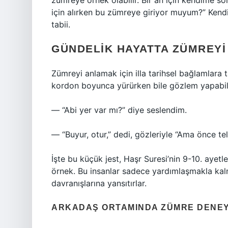
zümreye örnek olabilir. Bir an için kendime s
için alırken bu zümreye giriyor muyum?” Ken
tabii.
GÜNDELIK HAYATTA ZÜMREYI
Zümreyi anlamak için illa tarihsel bağlamlara 
kordon boyunca yürürken bile gözlem yapabili
— “Abi yer var mı?” diye seslendim.
— “Buyur, otur,” dedi, gözleriyle “Ama önce te
İşte bu küçük jest, Haşr Suresi’nin 9-10. ayet
örnek. Bu insanlar sadece yardımlaşmakla kalm
davranışlarına yansıtırlar.
ARKADAŞ ORTAMINDA ZÜMRE DENEY