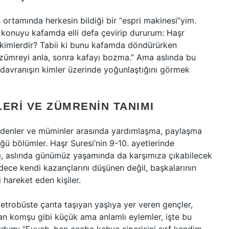
ortamında herkesin bildiği bir “espri makinesi”yim.
konuyu kafamda elli defa çevirip dururum: Haşr
 kimlerdir? Tabii ki bunu kafamda döndürürken
ümreyi anla, sonra kafayı bozma.” Ama aslında bu
davranışın kimler üzerinde yoğunlaştığını görmek
LERI VE ZÜMRENIN TANIMI
an edenler ve müminler arasında yardımlaşma, paylaşma
ğü bölümler. Haşr Suresi’nin 9-10. ayetlerinde
ı, aslında günümüz yaşamında da karşımıza çıkabilecek
 sadece kendi kazançlarını düşünen değil, başkalarının
 hareket eden kişiler.
trobüste çanta taşıyan yaşlıya yer veren gençler,
n komşu gibi küçük ama anlamlı eylemler, işte bu