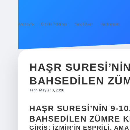
Anasayfa
Gizlilik Politikası
Yasal Uyarı
Hakkımızda
HAŞR SURESI’NIN
BAHSEDILEN ZÜM
Tarih: Mayıs 10, 2026
HAŞR SURESI’NIN 9-10
BAHSEDILEN ZÜMRE K
GIRIŞ: İZMIR’IN ESPRILI, A