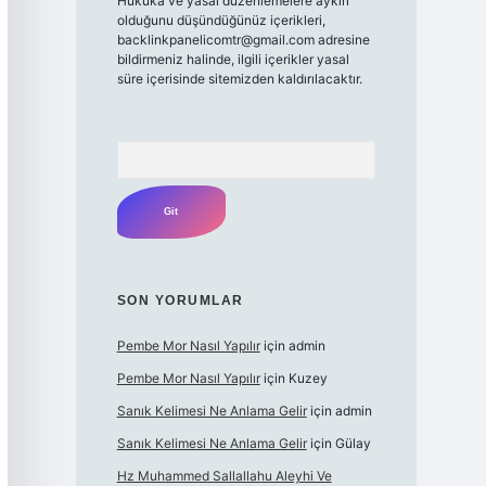
Hukuka ve yasal düzenlemelere aykırı
olduğunu düşündüğünüz içerikleri,
backlinkpanelicomtr@gmail.com
adresine
bildirmeniz halinde, ilgili içerikler yasal
süre içerisinde sitemizden kaldırılacaktır.
Arama
SON YORUMLAR
Pembe Mor Nasıl Yapılır
için
admin
Pembe Mor Nasıl Yapılır
için
Kuzey
Sanık Kelimesi Ne Anlama Gelir
için
admin
Sanık Kelimesi Ne Anlama Gelir
için
Gülay
Hz Muhammed Sallallahu Aleyhi Ve