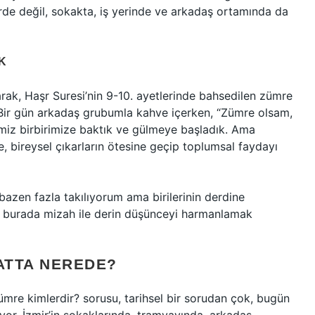
rde değil, sokakta, iş yerinde ve arkadaş ortamında da
K
arak, Haşr Suresi’nin 9-10. ayetlerinde bahsedilen zümre
 Bir gün arkadaş grubumla kahve içerken, “Zümre olsam,
miz birbirimize baktık ve gülmeye başladık. Ama
e, bireysel çıkarların ötesine geçip toplumsal faydayı
bazen fazla takılıyorum ama birilerinin derdine
e burada mizah ile derin düşünceyi harmanlamak
ATTA NEREDE?
ümre kimlerdir? sorusu, tarihsel bir sorudan çok, bugün