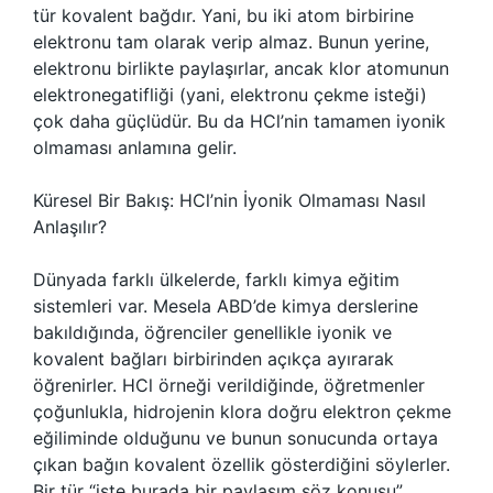
tür kovalent bağdır. Yani, bu iki atom birbirine
elektronu tam olarak verip almaz. Bunun yerine,
elektronu birlikte paylaşırlar, ancak klor atomunun
elektronegatifliği (yani, elektronu çekme isteği)
çok daha güçlüdür. Bu da HCl’nin tamamen iyonik
olmaması anlamına gelir.
Küresel Bir Bakış: HCl’nin İyonik Olmaması Nasıl
Anlaşılır?
Dünyada farklı ülkelerde, farklı kimya eğitim
sistemleri var. Mesela ABD’de kimya derslerine
bakıldığında, öğrenciler genellikle iyonik ve
kovalent bağları birbirinden açıkça ayırarak
öğrenirler. HCl örneği verildiğinde, öğretmenler
çoğunlukla, hidrojenin klora doğru elektron çekme
eğiliminde olduğunu ve bunun sonucunda ortaya
çıkan bağın kovalent özellik gösterdiğini söylerler.
Bir tür “işte burada bir paylaşım söz konusu”