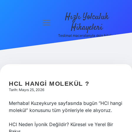
Hızlı Yolculuk
menüyü
Hikayeleri
aç
Teslimat maceralarıyla dolu bilgiler!
Anasayfa
Gizlilik
Politikası
Yasal Uyarı
HCL HANGI MOLEKÜL ?
Hakkımızda
Tarih: Mayıs 25, 2026
Merhaba! Kuzeykurye sayfasında bugün “HCl hangi
molekül” konusunu tüm yönleriyle ele alıyoruz.
HCl Neden İyonik Değildir? Küresel ve Yerel Bir
Bakış