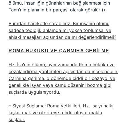
ölümü, insanlığın günahlarının bağışlanması için
Tanrı’nın planının bir parçası olarak görülür (
).
Buradan hareketle sorabiliriz: Bir insanın ölümü,
sadece teolojik anlamda mı yoksa toplumsal ve
ahlaki mesajları açısından da mı değerlendirilmeli?
ROMA HUKUKU VE ÇARMIHA GERILME
Hz. İsa’nın ölümü, aynı zamanda Roma hukuku ve
cezalandırma yöntemleri açısından da incelenebilir.
Çarmıha gerilme, o dönemde ciddi bir cezaydı ve
genellikle isyan veya kamu düzenini bozma gibi
suçlarda uygulanıyordu.
– Siyasi Suçlama: Roma yetkilileri, Hz. İsa’yı halkı
kışkırtmak ve otoriteye tehdit oluşturmakla
suçladı.