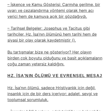
– İşkence ve Kamu Gösterisi: Çarmıha gerilme, bir
uyarı ve cezalandırma yöntemi olarak hem acı
verici hem de kamuya açık bir gözdağıydı.
– Tarihsel Belgeler: Josephus ve Tacitus gibi
tarihçiler, Hz. İsa’nın ölümünü hem tarihi hem de
siyasi bir olay olarak kaydetmiştir (
).
Bu tartışmalar bize ne gösteriyor? Her olayın
birden çok boyutu olduğunu ve basit açıklamaların
çoğu zaman yetersiz kaldığını.
HZ. İSA’NIN ÖLÜMÜ VE EVRENSEL MESAJ
Hz. İsa’nın ölümü, sadece Hristiyanlık için değil,
insanlık için de bir ders içeriyor: adalet, sevgi ve
toplumsal sorumluluk.