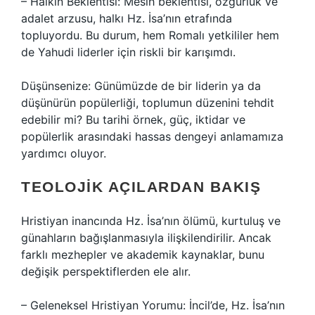
– Halkın Beklentisi: Mesih beklentisi, özgürlük ve
adalet arzusu, halkı Hz. İsa’nın etrafında
topluyordu. Bu durum, hem Romalı yetkililer hem
de Yahudi liderler için riskli bir karışımdı.
Düşünsenize: Günümüzde de bir liderin ya da
düşünürün popülerliği, toplumun düzenini tehdit
edebilir mi? Bu tarihi örnek, güç, iktidar ve
popülerlik arasındaki hassas dengeyi anlamamıza
yardımcı oluyor.
TEOLOJIK AÇILARDAN BAKIŞ
Hristiyan inancında Hz. İsa’nın ölümü, kurtuluş ve
günahların bağışlanmasıyla ilişkilendirilir. Ancak
farklı mezhepler ve akademik kaynaklar, bunu
değişik perspektiflerden ele alır.
– Geleneksel Hristiyan Yorumu: İncil’de, Hz. İsa’nın