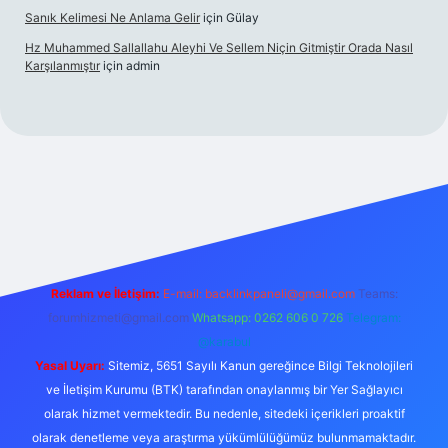
Sanık Kelimesi Ne Anlama Gelir
için
Gülay
Hz Muhammed Sallallahu Aleyhi Ve Sellem Niçin Gitmiştir Orada Nasıl
Karşılanmıştır
için
admin
r.xyz
Reklam ve İletişim:
E-mail:
backlinkpaneli@gmail.com
Teams:
forumhizmeti@gmail.com
Whatsapp: 0262 606 0 726
Telegram:
@karabul
Yasal Uyarı:
Sitemiz, 5651 Sayılı Kanun gereğince Bilgi Teknolojileri
ve İletişim Kurumu (BTK) tarafından onaylanmış bir Yer Sağlayıcı
olarak hizmet vermektedir. Bu nedenle, sitedeki içerikleri proaktif
olarak denetleme veya araştırma yükümlülüğümüz bulunmamaktadır.