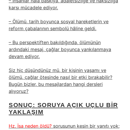
– İnsanlar hâlâ baskıya, adaletsizliğe ve haksızlığa
karşı mücadele ediyor.
– Ölümü, tarih boyunca sosyal hareketlerin ve
reform çabalarının sembolü hâline geldi.
– Bu perspektiften bakıldığında, ölümünün
ardındaki mesaj, çağlar boyunca yankılanmaya
devam ediyor.
Siz hiç düşündünüz mü, bir kişinin yaşamı ve
ölümü, çağlar ötesinde nasıl bir etki bırakabilir?
Bugün bizler, bu mesajlardan hangi dersleri
alıyoruz?
SONUÇ: SORUYA AÇIK UÇLU BIR
YAKLAŞIM
Hz. İsa neden öldü?
sorusunun kesin bir yanıtı yok;