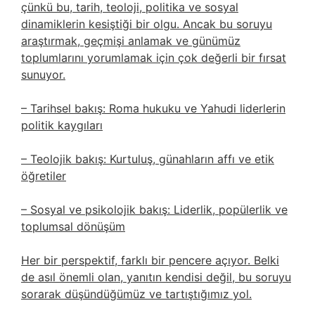
çünkü bu, tarih, teoloji, politika ve sosyal
dinamiklerin kesiştiği bir olgu. Ancak bu soruyu
araştırmak, geçmişi anlamak ve günümüz
toplumlarını yorumlamak için çok değerli bir fırsat
sunuyor.
– Tarihsel bakış: Roma hukuku ve Yahudi liderlerin
politik kaygıları
– Teolojik bakış: Kurtuluş, günahların affı ve etik
öğretiler
– Sosyal ve psikolojik bakış: Liderlik, popülerlik ve
toplumsal dönüşüm
Her bir perspektif, farklı bir pencere açıyor. Belki
de asıl önemli olan, yanıtın kendisi değil, bu soruyu
sorarak düşündüğümüz ve tartıştığımız yol.