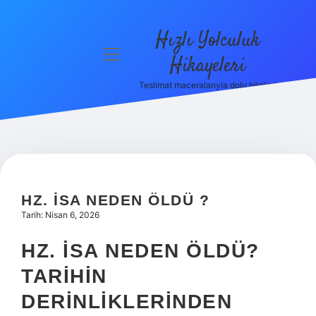
Hızlı Yolculuk
menüyü
Hikayeleri
aç
Teslimat maceralarıyla dolu bilgiler!
Anasayfa
Gizlilik
Politikası
Yasal Uyarı
HZ. İSA NEDEN ÖLDÜ ?
Hakkımızda
Tarih: Nisan 6, 2026
HZ. İSA NEDEN ÖLDÜ?
TARIHIN
DERINLIKLERINDEN