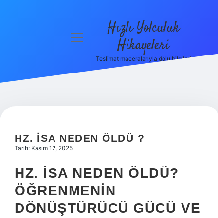
Hızlı Yolculuk
menüyü
Hikayeleri
aç
Teslimat maceralarıyla dolu bilgiler!
Anasayfa
Gizlilik
Politikası
Yasal Uyarı
HZ. İSA NEDEN ÖLDÜ ?
Hakkımızda
Tarih: Kasım 12, 2025
HZ. İSA NEDEN ÖLDÜ?
ÖĞRENMENIN
DÖNÜŞTÜRÜCÜ GÜCÜ VE