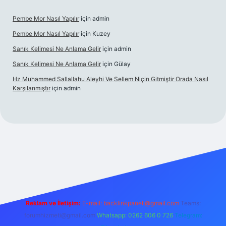
Pembe Mor Nasıl Yapılır
için
admin
Pembe Mor Nasıl Yapılır
için
Kuzey
Sanık Kelimesi Ne Anlama Gelir
için
admin
Sanık Kelimesi Ne Anlama Gelir
için
Gülay
Hz Muhammed Sallallahu Aleyhi Ve Sellem Niçin Gitmiştir Orada Nasıl
Karşılanmıştır
için
admin
xper.xyz
Reklam ve İletişim:
E-mail:
backlinkpaneli@gmail.com
Teams:
forumhizmeti@gmail.com
Whatsapp: 0262 606 0 726
Telegram: