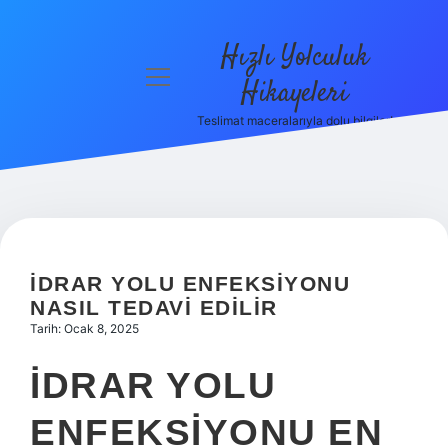
Hızlı Yolculuk
menüyü
Hikayeleri
aç
Teslimat maceralarıyla dolu bilgiler!
Anasayfa
Gizlilik
Politikası
Yasal Uyarı
İDRAR YOLU ENFEKSIYONU
Hakkımızda
NASIL TEDAVI EDILIR
Tarih: Ocak 8, 2025
İDRAR YOLU
ENFEKSIYONU EN