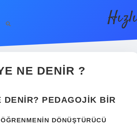
Hızl
YE NE DENIR ?
E DENIR? PEDAGOJIK BIR
N: ÖĞRENMENIN DÖNÜŞTÜRÜCÜ