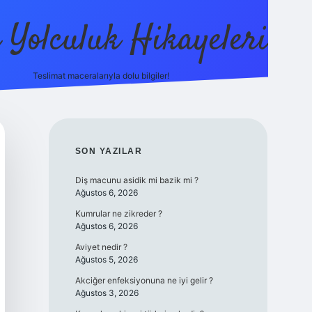
ı Yolculuk Hikayeleri
Teslimat maceralarıyla dolu bilgiler!
betci güncel giriş
betexper.xyz
SIDEBAR
SON YAZILAR
Diş macunu asidik mi bazik mi ?
Ağustos 6, 2026
Kumrular ne zikreder ?
Ağustos 6, 2026
Aviyet nedir ?
Ağustos 5, 2026
Akciğer enfeksiyonuna ne iyi gelir ?
Ağustos 3, 2026