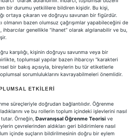
barcı” olarak adlandırılır. İhbarcı, toplumsal düzeni
 bir durumu yetkililere bildiren kişidir. Bu kişi,
ığı ortaya çıkaran ve doğruyu savunan bir figürdür.
cı olmanın bazen olumsuz çağrışımlar yapabileceğini de
barcılar genellikle “ihanet” olarak algılanabilir ve bu,
ir.
oğru karşılığı, kişinin doğruyu savunma veya bir
rlikte, toplumsal yapılar bazen ihbarcıyı “karakteri
sel bir bakış açısıyla, bireylerin bu tür etiketlerle
plumsal sorumluluklarını kavrayabilmeleri önemlidir.
PLUMSAL ETKILERI
nme süreçleriyle doğrudan bağlantılıdır. Öğrenme
ıladıklarını ve bu rollerin toplum içindeki işlevlerini nasıl
 tutar. Örneğin,
Davranışsal Öğrenme Teorisi
ve
eylerin çevrelerinden aldıkları geri bildirimlere nasıl
plum içinde suçların bildirilmesinin doğru bir eylem