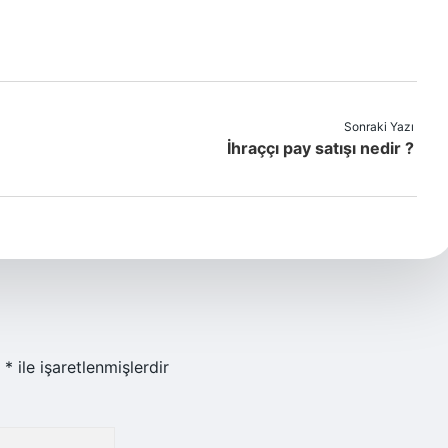
Sonraki Yazı
İhraççı pay satışı nedir ?
r
*
ile işaretlenmişlerdir