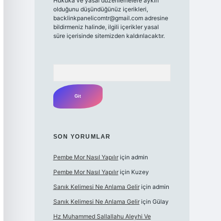
Hukuka ve yasal düzenlemelere aykırı
olduğunu düşündüğünüz içerikleri,
backlinkpanelicomtr@gmail.com
adresine
bildirmeniz halinde, ilgili içerikler yasal
süre içerisinde sitemizden kaldırılacaktır.
Arama
SON YORUMLAR
Pembe Mor Nasıl Yapılır
için
admin
Pembe Mor Nasıl Yapılır
için
Kuzey
Sanık Kelimesi Ne Anlama Gelir
için
admin
Sanık Kelimesi Ne Anlama Gelir
için
Gülay
Hz Muhammed Sallallahu Aleyhi Ve