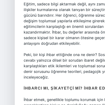
Eğitim, sadece bilgi aktarmak değil, aynı zama
ilişkiler kurmalarına olanak tanıyan bir süreç
gücünü barındırır. Her öğrenci, öğrenme süre
değişim toplumsal yapılarla etkileşime girere
eğitimcilerin karşılaştığı en önemli sorulardan 
kazandırmaktır. İhbar, bu değerler arasında öne
sadece kişisel bir karar olmanın ötesine geçer
anlayışını doğrudan etkileyebilir.
Peki, bir kişi ihbar ettiğinde ona ne denir? S
cevabı yalnızca dilsel bir sorudan ibaret deği
karşılaştıkları etik ikilemleri ve toplumsal sor
denir sorusunu öğrenme teorileri, pedagojik y
inceleyeceğiz.
İHBARCI MI, ŞIKAYETÇI MI? İHBAR E
İhbar etmek, genellikle toplumu korumak için 