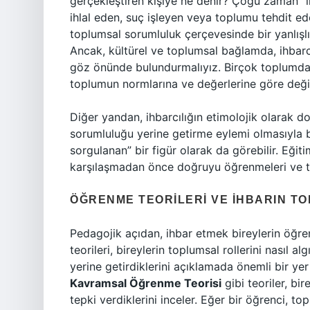
gerçekleştiren kişiye ne denir? Çoğu zaman “ih
ihlal eden, suç işleyen veya toplumu tehdit eden
toplumsal sorumluluk çerçevesinde bir yanlışl
Ancak, kültürel ve toplumsal bağlamda, ihbar
göz önünde bulundurmalıyız. Birçok toplumda, ih
toplumun normlarına ve değerlerine göre değiş
Diğer yandan, ihbarcılığın etimolojik olarak d
sorumluluğu yerine getirme eylemi olmasıyla bi
sorgulanan” bir figür olarak da görebilir. Eğitim
karşılaşmadan önce doğruyu öğrenmeleri ve to
ÖĞRENME TEORILERI VE İHBARIN TO
Pedagojik açıdan, ihbar etmek bireylerin öğre
teorileri, bireylerin toplumsal rollerini nasıl alg
yerine getirdiklerini açıklamada önemli bir yer
Kavramsal Öğrenme Teorisi
gibi teoriler, bir
tepki verdiklerini inceler. Eğer bir öğrenci, to