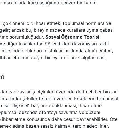
r durumlarla karşılaştığında benzer bir tutum
sı çok önemlidir. İhbar etmek, toplumsal normlara ve
elir; ancak bu, bireyin sadece kurallara uyma çabası
zetme sorumluluğudur.
Sosyal Öğrenme Teorisi
ve diğer insanlardan öğrendikleri davranışları taklit
 ailesinden etik sorumluluklar hakkında aldığı eğitim,
 İhbar etmenin doğru bir eylem olarak algılanması,
RÜ
kları ve davranış biçimleri üzerinde derin etkiler bırakır.
ara farklı şekillerde tepki verirler. Erkeklerin toplumsal
ın ise “ilişkisel” bağlara odaklanması, ihbar etme
 toplumsal düzende otoriteyi savunma ve düzeni
le ihbar etme konusunda daha cesur davranabilirler. Öte
emek adına bazen sessiz kalmayı tercih edebilirler.