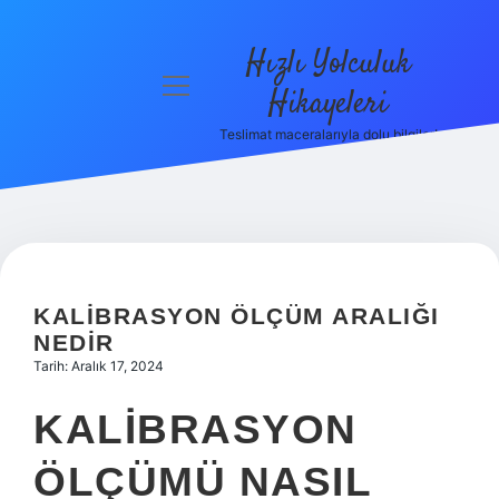
Hızlı Yolculuk
menüyü
Hikayeleri
aç
Teslimat maceralarıyla dolu bilgiler!
Anasayfa
Gizlilik
Politikası
Yasal Uyarı
KALIBRASYON ÖLÇÜM ARALIĞI
Hakkımızda
NEDIR
Tarih: Aralık 17, 2024
KALIBRASYON
ÖLÇÜMÜ NASIL