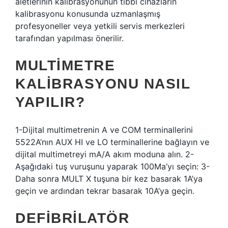
aletlerinin kalibrasyonunun tıbbi cihazların
kalibrasyonu konusunda uzmanlaşmış
profesyoneller veya yetkili servis merkezleri
tarafından yapılması önerilir.
MULTIMETRE
KALIBRASYONU NASIL
YAPILIR?
1-Dijital multimetrenin A ve COM terminallerini
5522A’nın AUX HI ve LO terminallerine bağlayın ve
dijital multimetreyi mA/A akım moduna alın. 2-
Aşağıdaki tuş vuruşunu yaparak 100Ma’yı seçin: 3-
Daha sonra MULT X tuşuna bir kez basarak 1A’ya
geçin ve ardından tekrar basarak 10A’ya geçin.
DEFIBRILATÖR