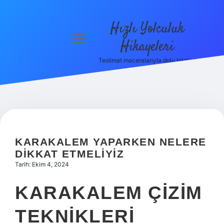
Hızlı Yolculuk
menüyü
Hikayeleri
aç
Teslimat maceralarıyla dolu bilgiler!
Anasayfa
Gizlilik
Politikası
Yasal Uyarı
KARAKALEM YAPARKEN NELERE
Hakkımızda
DIKKAT ETMELIYIZ
Tarih: Ekim 4, 2024
KARAKALEM ÇIZIM
TEKNIKLERI