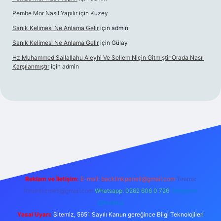
Pembe Mor Nasıl Yapılır
için
Kuzey
Sanık Kelimesi Ne Anlama Gelir
için
admin
Sanık Kelimesi Ne Anlama Gelir
için
Gülay
Hz Muhammed Sallallahu Aleyhi Ve Sellem Niçin Gitmiştir Orada Nasıl
Karşılanmıştır
için
admin
z
Reklam ve İletişim:
E-mail:
backlinkpaneli@gmail.com
Teams:
forumhizmeti@gmail.com
Whatsapp: 0262 606 0 726
Telegram:
@karabul
Yasal Uyarı:
Sitemiz, 5651 Sayılı Kanun gereğince Bilgi Teknolojileri