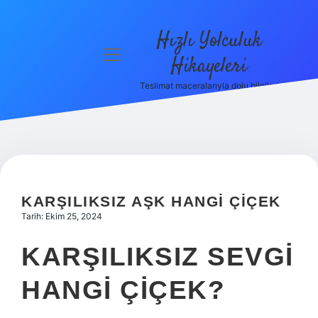
Hızlı Yolculuk
menüyü
Hikayeleri
aç
Teslimat maceralarıyla dolu bilgiler!
Anasayfa
Gizlilik
Politikası
Yasal Uyarı
KARŞILIKSIZ AŞK HANGI ÇIÇEK
Hakkımızda
Tarih: Ekim 25, 2024
KARŞILIKSIZ SEVGI
HANGI ÇIÇEK?