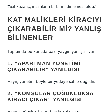
“Asıl kazanç, insanların birbirini dinlemesi oldu.”
KAT MALIKLERI KIRACIYI
ÇIKARABILIR MI? YANLIŞ
BILINENLER
Toplumda bu konuda bazı yaygın yanlışlar var:
1. “APARTMAN YÖNETIMI
ÇIKARABILIR” YANILGISI
Hayır, yönetim böyle bir yetkiye sahip değildir.
2. “KOMŞULAR ÇOĞUNLUKSA
KIRACI ÇIKAR” YANILGISI
Hayır, çoğunluk kararı bile hukuki süreci