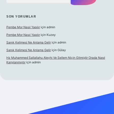
SON YORUMLAR
Pembe Mor Nasıl Yapılır
için
admin
Pembe Mor Nasıl Yapılır
için
Kuzey
Sanık Kelimesi Ne Anlama Gelir
için
admin
Sanık Kelimesi Ne Anlama Gelir
için
Gülay
Hz Muhammed Sallallahu Aleyhi Ve Sellem Niçin Gitmiştir Orada Nasıl
Karşılanmıştır
için
admin
etci güncel giriş
betexper.xyz