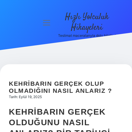
Hızlı Yolculuk
menüyü
Hikayeleri
aç
Teslimat maceralarıyla dolu bilgiler!
Anasayfa
Gizlilik
Politikası
Yasal Uyarı
KEHRIBARIN GERÇEK OLUP
Hakkımızda
OLMADIĞINI NASIL ANLARIZ ?
Tarih: Eylül 19, 2025
KEHRIBARIN GERÇEK
OLDUĞUNU NASIL