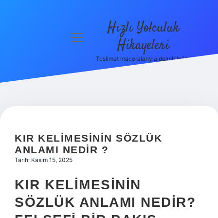
Hızlı Yolculuk
menüyü
Hikayeleri
aç
Teslimat maceralarıyla dolu bilgiler!
Anasayfa
Gizlilik
Politikası
Yasal Uyarı
KIR KELIMESININ SÖZLÜK
Hakkımızda
ANLAMI NEDIR ?
Tarih: Kasım 15, 2025
KIR KELIMESININ
SÖZLÜK ANLAMI NEDIR?