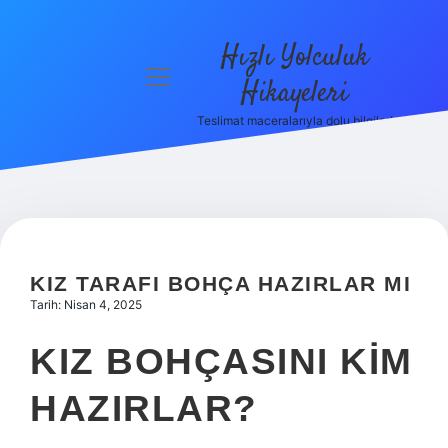
Hızlı Yolculuk
menüyü
Hikayeleri
aç
Teslimat maceralarıyla dolu bilgiler!
Anasayfa
Gizlilik
Politikası
Yasal Uyarı
KIZ TARAFI BOHÇA HAZIRLAR MI
Hakkımızda
Tarih: Nisan 4, 2025
KIZ BOHÇASINI KIM
HAZIRLAR?