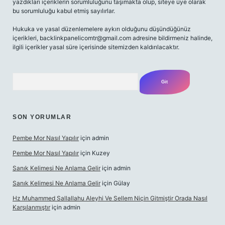
yazdıkları içeriklerin sorumluluğunu taşımakta olup, siteye üye olarak
bu sorumluluğu kabul etmiş sayılırlar.
Hukuka ve yasal düzenlemelere aykırı olduğunu düşündüğünüz
içerikleri,
backlinkpanelicomtr@gmail.com
adresine bildirmeniz halinde,
ilgili içerikler yasal süre içerisinde sitemizden kaldırılacaktır.
Arama
SON YORUMLAR
Pembe Mor Nasıl Yapılır
için
admin
Pembe Mor Nasıl Yapılır
için
Kuzey
Sanık Kelimesi Ne Anlama Gelir
için
admin
Sanık Kelimesi Ne Anlama Gelir
için
Gülay
Hz Muhammed Sallallahu Aleyhi Ve Sellem Niçin Gitmiştir Orada Nasıl
Karşılanmıştır
için
admin