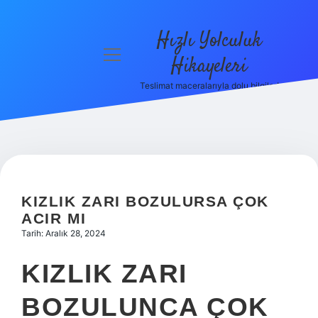
Hızlı Yolculuk
menüyü
Hikayeleri
aç
Teslimat maceralarıyla dolu bilgiler!
Anasayfa
Gizlilik
Politikası
Yasal Uyarı
KIZLIK ZARI BOZULURSA ÇOK
Hakkımızda
ACIR MI
Tarih: Aralık 28, 2024
KIZLIK ZARI
BOZULUNCA ÇOK