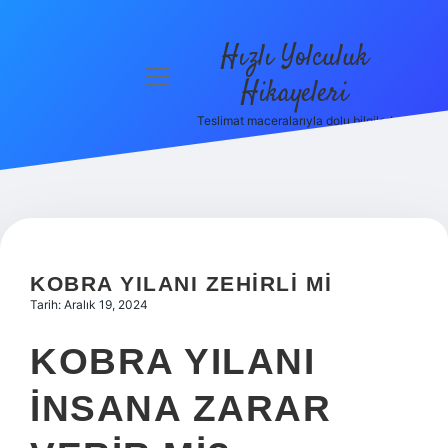
Hızlı Yolculuk
menüyü
Hikayeleri
aç
Teslimat maceralarıyla dolu bilgiler!
Anasayfa
Gizlilik
Politikası
Yasal Uyarı
KOBRA YILANI ZEHIRLI MI
Hakkımızda
Tarih: Aralık 19, 2024
KOBRA YILANI
INSANA ZARAR