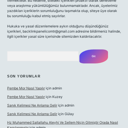
vermektedir. Bu nedenle, sitedeki içerikleri proaktif olarak denetleme
veya araştırma yükümlülüğümüz bulunmamaktadır. Ancak, üyelerimiz
yazdıkları içeriklerin sorumluluğunu taşımakta olup, siteye üye olarak
bu sorumluluğu kabul etmiş sayılırlar.
Hukuka ve yasal düzenlemelere aykırı olduğunu düşündüğünüz
içerikleri,
backlinkpanelicomtr@gmail.com
adresine bildirmeniz halinde,
ilgili içerikler yasal süre içerisinde sitemizden kaldırılacaktır.
Arama
SON YORUMLAR
Pembe Mor Nasıl Yapılır
için
admin
Pembe Mor Nasıl Yapılır
için
Kuzey
Sanık Kelimesi Ne Anlama Gelir
için
admin
Sanık Kelimesi Ne Anlama Gelir
için
Gülay
Hz Muhammed Sallallahu Aleyhi Ve Sellem Niçin Gitmiştir Orada Nasıl
Karşılanmıştır
için
admin