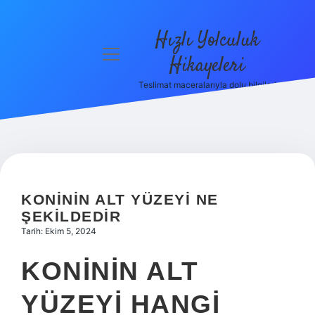
Hızlı Yolculuk
menüyü
Hikayeleri
aç
Teslimat maceralarıyla dolu bilgiler!
Anasayfa
Gizlilik
Politikası
Yasal Uyarı
KONININ ALT YÜZEYI NE
Hakkımızda
ŞEKILDEDIR
Tarih: Ekim 5, 2024
KONININ ALT
YÜZEYI HANGI