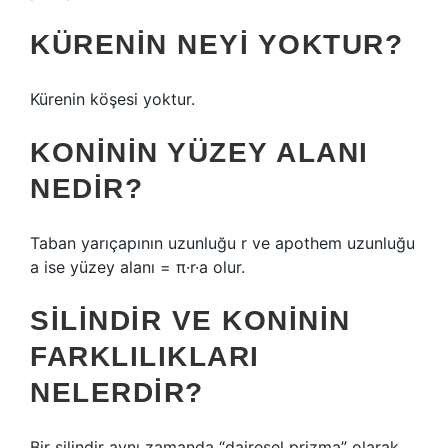
KÜRENIN NEYI YOKTUR?
Kürenin köşesi yoktur.
KONININ YÜZEY ALANI
NEDIR?
Taban yarıçapının uzunluğu r ve apothem uzunluğu
a ise yüzey alanı = π·r·a olur.
SILINDIR VE KONININ
FARKLILIKLARI
NELERDIR?
Bir silindir aynı zamanda “dairesel prizma” olarak