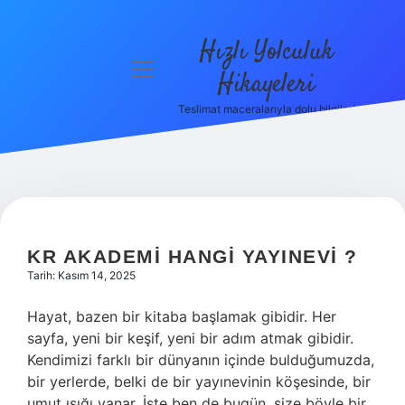
Hızlı Yolculuk
menüyü
Hikayeleri
aç
Teslimat maceralarıyla dolu bilgiler!
Anasayfa
Gizlilik
Politikası
Yasal Uyarı
KR AKADEMI HANGI YAYINEVI ?
Hakkımızda
Tarih: Kasım 14, 2025
Hayat, bazen bir kitaba başlamak gibidir. Her
sayfa, yeni bir keşif, yeni bir adım atmak gibidir.
Kendimizi farklı bir dünyanın içinde bulduğumuzda,
bir yerlerde, belki de bir yayınevinin köşesinde, bir
umut ışığı yanar. İşte ben de bugün, size böyle bir