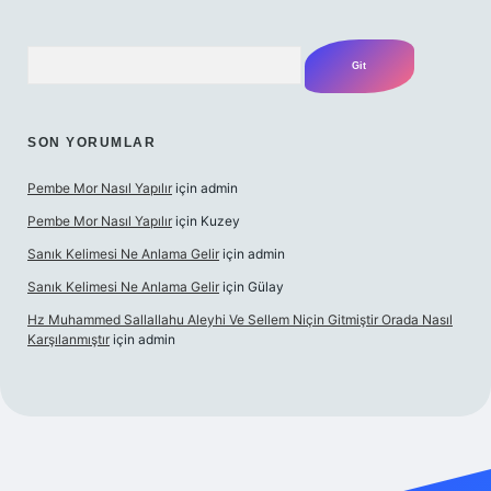
Arama
SON YORUMLAR
Pembe Mor Nasıl Yapılır
için
admin
Pembe Mor Nasıl Yapılır
için
Kuzey
Sanık Kelimesi Ne Anlama Gelir
için
admin
Sanık Kelimesi Ne Anlama Gelir
için
Gülay
Hz Muhammed Sallallahu Aleyhi Ve Sellem Niçin Gitmiştir Orada Nasıl
Karşılanmıştır
için
admin
xper.xyz