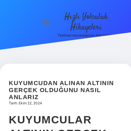
Hızlı Yolculuk
menüyü
Hikayeleri
aç
Teslimat maceralarıyla dolu bilgiler!
Anasayfa
Gizlilik
Politikası
Yasal Uyarı
KUYUMCUDAN ALINAN ALTININ
Hakkımızda
GERÇEK OLDUĞUNU NASIL
ANLARIZ
Tarih: Ekim 22, 2024
KUYUMCULAR