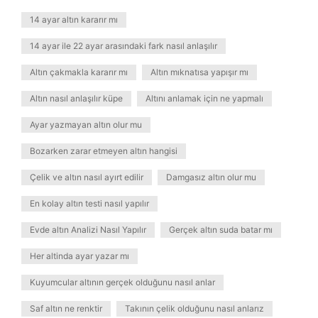
14 ayar altın kararır mı
14 ayar ile 22 ayar arasındaki fark nasıl anlaşılır
Altın çakmakla kararır mı
Altın mıknatısa yapışır mı
Altın nasıl anlaşılır küpe
Altını anlamak için ne yapmalı
Ayar yazmayan altın olur mu
Bozarken zarar etmeyen altın hangisi
Çelik ve altın nasıl ayırt edilir
Damgasız altın olur mu
En kolay altın testi nasıl yapılır
Evde altın Analizi Nasıl Yapılır
Gerçek altın suda batar mı
Her altinda ayar yazar mı
Kuyumcular altının gerçek olduğunu nasıl anlar
Saf altın ne renktir
Takının çelik olduğunu nasıl anlarız