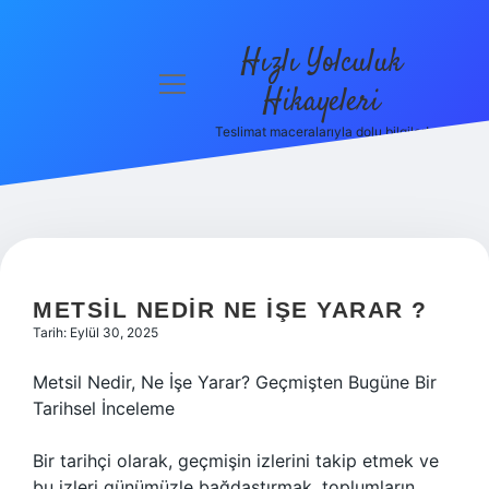
Hızlı Yolculuk
menüyü
Hikayeleri
aç
Teslimat maceralarıyla dolu bilgiler!
Anasayfa
Gizlilik
Politikası
Yasal Uyarı
METSIL NEDIR NE IŞE YARAR ?
Hakkımızda
Tarih: Eylül 30, 2025
Metsil Nedir, Ne İşe Yarar? Geçmişten Bugüne Bir
Tarihsel İnceleme
Bir tarihçi olarak, geçmişin izlerini takip etmek ve
bu izleri günümüzle bağdaştırmak, toplumların