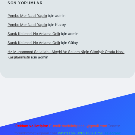
SON YORUMLAR
Pembe Mor Nasıl Yapılır
için
admin
Pembe Mor Nasıl Yapılır
için
Kuzey
Sanık Kelimesi Ne Anlama Gelir
için
admin
Sanık Kelimesi Ne Anlama Gelir
için
Gülay
Hz Muhammed Sallallahu Aleyhi Ve Sellem Niçin Gitmiştir Orada Nasıl
Karşılanmıştır
için
admin
per.xyz
Reklam ve İletişim:
E-mail:
backlinkpaneli@gmail.com
Teams:
forumhizmeti@gmail.com
Whatsapp: 0262 606 0 726
Telegram: