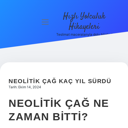
Hızlı Yolculuk
menüyü
Hikayeleri
aç
Teslimat maceralarıyla dolu bilgiler!
Anasayfa
Gizlilik
Politikası
Yasal Uyarı
NEOLITIK ÇAĞ KAÇ YIL SÜRDÜ
Hakkımızda
Tarih: Ekim 14, 2024
NEOLITIK ÇAĞ NE
ZAMAN BITTI?