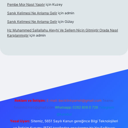
Pembe Mor Nasıl Yapılır
için
Kuzey
Sanık Kelimesi Ne Anlama Gelir
için
admin
Sanık Kelimesi Ne Anlama Gelir
için
Gülay
Hz Muhammed Sallallahu Aleyhi Ve Sellem Niçin Gitmiştir Orada Nasıl
Karşılanmıştır
için
admin
.xyz
Reklam ve İletişim:
E-mail:
backlinkpaneli@gmail.com
Teams:
forumhizmeti@gmail.com
Whatsapp: 0262 606 0 726
Telegram:
@karabul
Yasal Uyarı:
Sitemiz, 5651 Sayılı Kanun gereğince Bilgi Teknolojileri
ve İletişim Kurumu (BTK) tarafından onaylanmış bir Yer Sağlayıcı