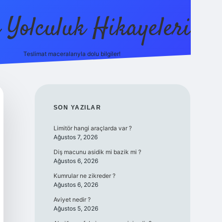
ı Yolculuk Hikayeleri
Teslimat maceralarıyla dolu bilgiler!
betci güncel giriş
betex
SIDEBAR
SON YAZILAR
Limitör hangi araçlarda var ?
Ağustos 7, 2026
Diş macunu asidik mi bazik mi ?
Ağustos 6, 2026
Kumrular ne zikreder ?
Ağustos 6, 2026
Aviyet nedir ?
Ağustos 5, 2026