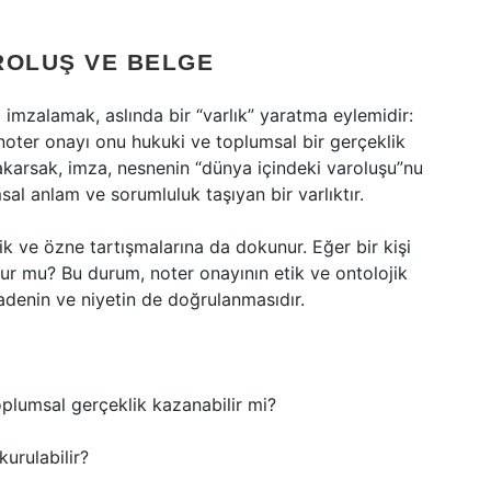
ROLUŞ VE BELGE
eyi imzalamak, aslında bir “varlık” yaratma eylemidir:
noter onayı onu hukuki ve toplumsal bir gerçeklik
 bakarsak, imza, nesnenin “dünya içindeki varoluşu”nu
sal anlam ve sorumluluk taşıyan bir varlıktır.
k ve özne tartışmalarına da dokunur. Eğer bir kişi
orur mu? Bu durum, noter onayının etik ve ontolojik
iradenin ve niyetin de doğrulanmasıdır.
toplumsal gerçeklik kazanabilir mi?
kurulabilir?