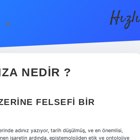
Hızl
ZA NEDIR ?
ZERINE FELSEFI BIR
erinde adınız yazıyor, tarih düşülmüş, ve en önemlisi,
nen işaretin ardında, epistemolojiden etik ve ontolojiye