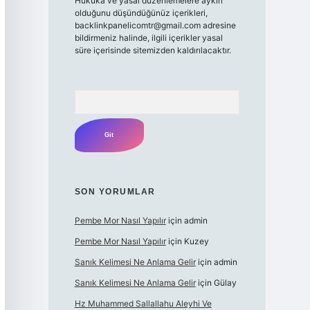
Hukuka ve yasal düzenlemelere aykırı
olduğunu düşündüğünüz içerikleri,
backlinkpanelicomtr@gmail.com
adresine
bildirmeniz halinde, ilgili içerikler yasal
süre içerisinde sitemizden kaldırılacaktır.
Arama
SON YORUMLAR
Pembe Mor Nasıl Yapılır
için
admin
Pembe Mor Nasıl Yapılır
için
Kuzey
Sanık Kelimesi Ne Anlama Gelir
için
admin
Sanık Kelimesi Ne Anlama Gelir
için
Gülay
Hz Muhammed Sallallahu Aleyhi Ve