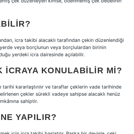
emiş çek düzenleyen kimse, ödenmemiş çek bedelinin
BILIR?
dan, icra takibi alacaklı tarafından çekin düzenlendiği
yerde veya borçlunun veya borçlulardan birinin
duğu yerdeki icra dairesinde açılabilir.
 ICRAYA KONULABILIR MI?
 tarihi kararlaştırılır ve taraflar çeklerin vade tarihinde
elirlenen çekler sürekli vadeye sahipse alacaklı henüz
imkânına sahiptir.
NE YAPILIR?
tmek için icra takibi başlatılır. Başka bir deyişle, çeki