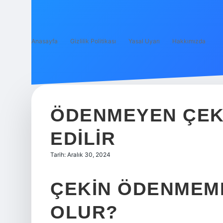
Anasayfa
Gizlilik Politikası
Yasal Uyarı
Hakkımızda
ÖDENMEYEN ÇEKL
EDILIR
Tarih: Aralık 30, 2024
ÇEKIN ÖDENMEM
OLUR?