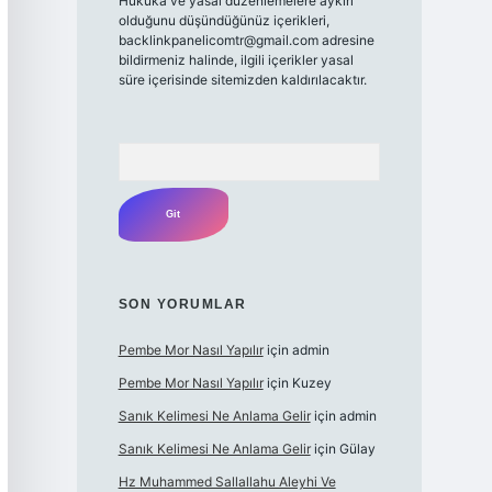
Hukuka ve yasal düzenlemelere aykırı
olduğunu düşündüğünüz içerikleri,
backlinkpanelicomtr@gmail.com
adresine
bildirmeniz halinde, ilgili içerikler yasal
süre içerisinde sitemizden kaldırılacaktır.
Arama
SON YORUMLAR
Pembe Mor Nasıl Yapılır
için
admin
Pembe Mor Nasıl Yapılır
için
Kuzey
Sanık Kelimesi Ne Anlama Gelir
için
admin
Sanık Kelimesi Ne Anlama Gelir
için
Gülay
Hz Muhammed Sallallahu Aleyhi Ve