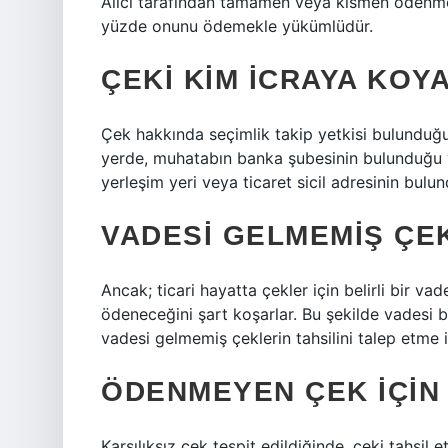
Alıcı tarafından tamamen veya kısmen ödenm
yüzde onunu ödemekle yükümlüdür.
ÇEKI KIM ICRAYA KOYA
Çek hakkında seçimlik takip yetkisi bulunduğun
yerde, muhatabın banka şubesinin bulunduğu 
yerleşim yeri veya ticaret sicil adresinin bulun
VADESI GELMEMIŞ ÇEK
Ancak; ticari hayatta çekler için belirli bir vade
ödeneceğini şart koşarlar. Bu şekilde vadesi b
vadesi gelmemiş çeklerin tahsilini talep etme 
ÖDENMEYEN ÇEK IÇIN 
Karşılıksız çek tespit edildiğinde, çeki tahsil e