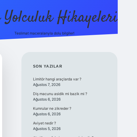
ı Yolculuk Hikayeleri
Teslimat maceralarıyla dolu bilgiler!
betci güncel giriş
betexper.xy
SIDEBAR
SON YAZILAR
Limitör hangi araçlarda var ?
Ağustos 7, 2026
Diş macunu asidik mi bazik mi ?
Ağustos 6, 2026
Kumrular ne zikreder ?
Ağustos 6, 2026
Aviyet nedir ?
Ağustos 5, 2026