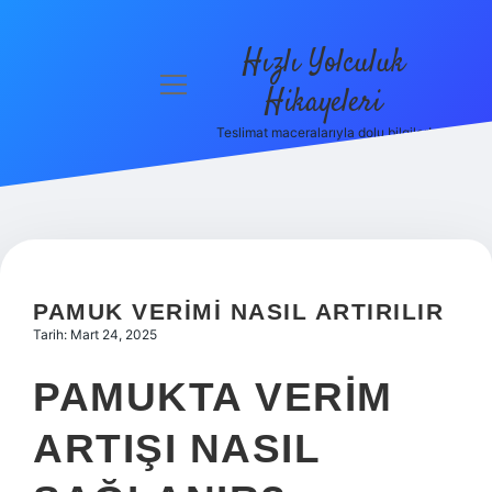
Hızlı Yolculuk
menüyü
Hikayeleri
aç
Teslimat maceralarıyla dolu bilgiler!
Anasayfa
Gizlilik
Politikası
Yasal Uyarı
PAMUK VERIMI NASIL ARTIRILIR
Hakkımızda
Tarih: Mart 24, 2025
PAMUKTA VERIM
ARTIŞI NASIL