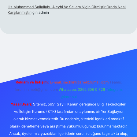
Hz Muhammed Sallallahu Aleyhi Ve Sellem Niçin Gitmiştir Orada Nasıl
Karşılanmıştır
için
admin
.xyz
Reklam ve İletişim:
E-mail:
backlinkpaneli@gmail.com
Teams:
forumhizmeti@gmail.com
Whatsapp: 0262 606 0 726
Telegram:
@karabul
Yasal Uyarı:
Sitemiz, 5651 Sayılı Kanun gereğince Bilgi Teknolojileri
ve İletişim Kurumu (BTK) tarafından onaylanmış bir Yer Sağlayıcı
olarak hizmet vermektedir. Bu nedenle, sitedeki içerikleri proaktif
olarak denetleme veya araştırma yükümlülüğümüz bulunmamaktadır.
Ancak, üyelerimiz yazdıkları içeriklerin sorumluluğunu taşımakta olup,